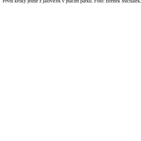
První kroky jedné z jaloviček v ptačím parku. Foto: Břeněk Michále