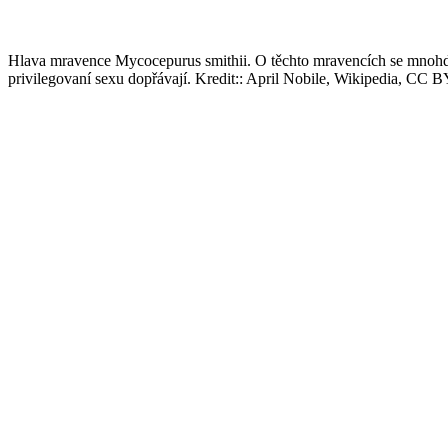
Hlava mravence Mycocepurus smithii. O těchto mravencích se mnohde stá
privilegovaní sexu dopřávají. Kredit:: April Nobile, Wikipedia, CC B