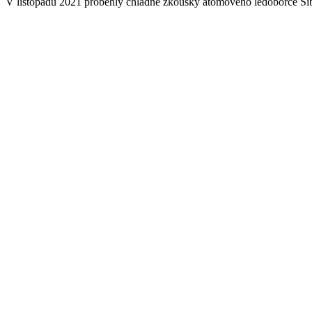
V listopadu 2021 proběhly chladné zkoušky atomového ledoborce Sibiř