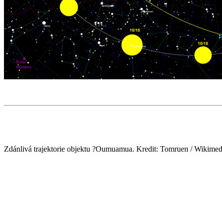
Zdánlivá trajektorie objektu ?Oumuamua. Kredit: Tomruen / Wikim