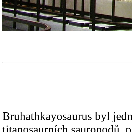
Bruhathkayosaurus byl jedn
titanosaurních sauropodů, 