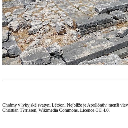
Chrámy v lykyjské svatyni Létóon. Nejblíže je Apollónův, menší vlevo 
Christian T?rrissen, Wikimedia Commons. Licence CC 4.0.