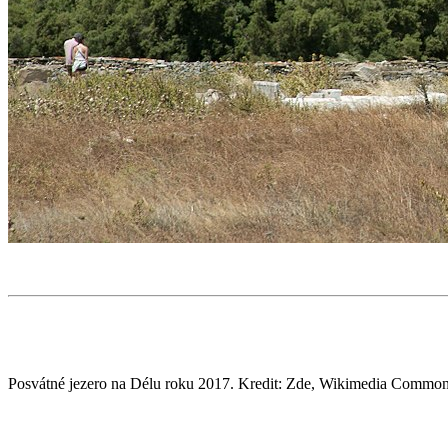
Posvátné jezero na Délu roku 2017. Kredit: Zde, Wikimedia Common