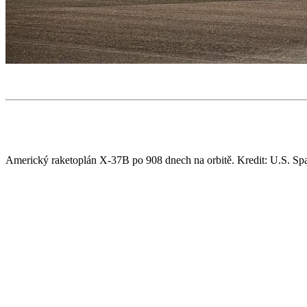
Americký raketoplán X-37B po 908 dnech na orbitě. Kredit: U.S. S