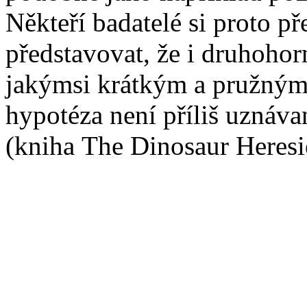
Někteří badatelé si proto př
představovat, že i druhohor
jakýmsi krátkým a pružným
hypotéza není příliš uznáva
(kniha The Dinosaur Heresie