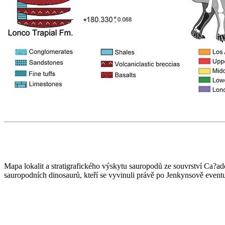
Mapa lokalit a stratigrafického výskytu sauropodů ze souvrství Ca?ad
sauropodních dinosaurů, kteří se vyvinuli právě po Jenkynsově even