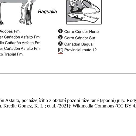
ón Asfalto, pocházejícího z období pozdní fáze rané (spodní) jury. Rod
tu. Kredit: Gomez, K. L.; et al. (2021); Wikimedia Commons (CC BY 4