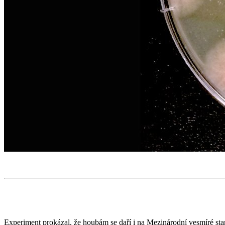
Experiment prokázal, že houbám se daří i na Mezinárodní vesmíré st