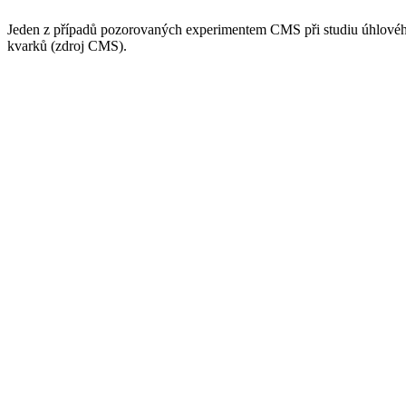
Jeden z případů pozorovaných experimentem CMS při studiu úhlového r
kvarků (zdroj CMS).