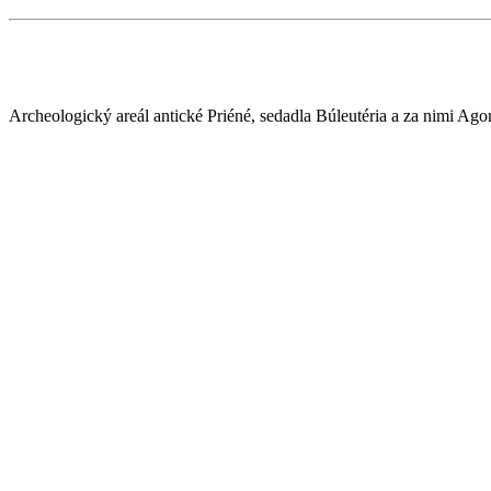
Archeologický areál antické Priéné, sedadla Búleutéria a za nimi A