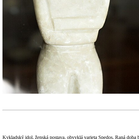
Kykladský idol, ženská postava, obvyklá varieta Spedos. Raná doba b