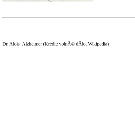
Dr. Alois_Alzheimer (Kredit: volnĂ© dĂ­lo, Wikipedia)