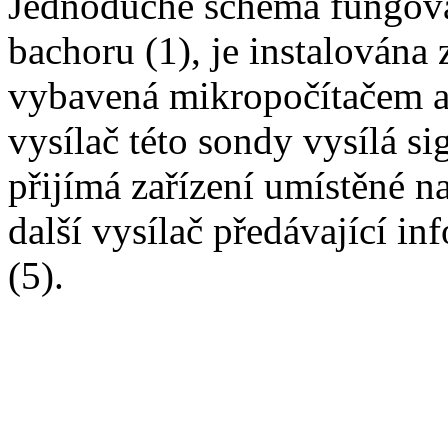
Jednoduché schéma fungování
bachoru (1), je instalována
vybavená mikropočítačem a v
vysílač této sondy vysílá s
přijímá zařízení umístěné na
další vysílač předávající i
(5).