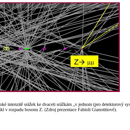
oké intenzitě srážek ke dvaceti srážkám „v jednom (pro detektorový sy
kl v rozpadu bosonu Z. (Zdroj prezentace Fabioli Gianotitiové).