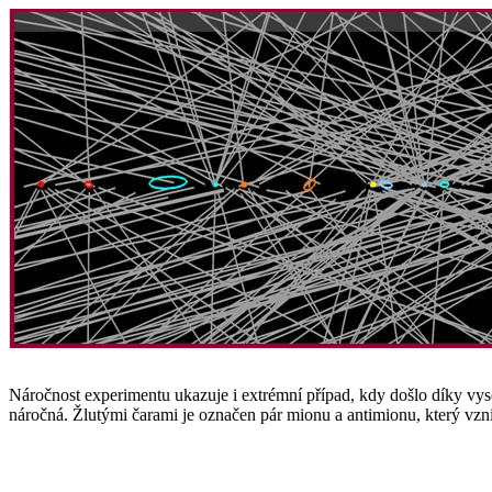
Náročnost experimentu ukazuje i extrémní případ, kdy došlo díky vys
náročná. Žlutými čarami je označen pár mionu a antimionu, který vzni