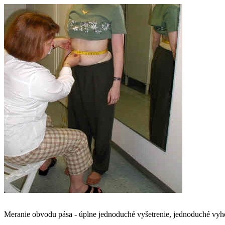
Meranie obvodu pása - úplne jednoduché vyšetrenie, jednoduché vyh