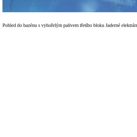
Pohled do bazénu s vyhořelým palivem třetího bloku Jaderné elektrár