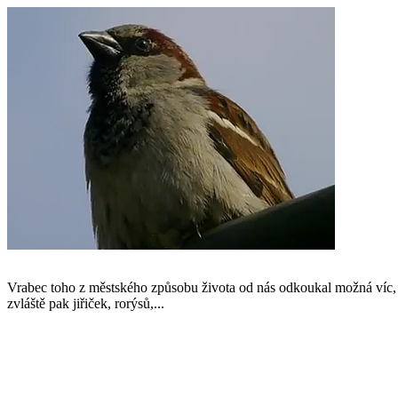
Vrabec toho z městského způsobu života od nás odkoukal možná víc, n
zvláště pak jiřiček, rorýsů,...