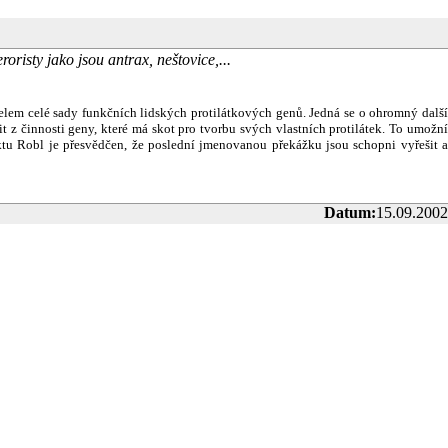
oristy jako jsou antrax, neštovice,...
telem celé sady funkčních lidských protilátkových genů. Jedná se o ohromný další
 z činnosti geny, které má skot pro tvorbu svých vlastních protilátek. To umožní
tu Robl je přesvědčen, že
poslední jmenovanou překážku jsou schopni vyřešit 
Datum:
15.09.2002