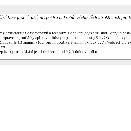
tí boje proti širokému spektru mikrobů, včetně těch atraktivních pro ter
by artificiálních chromozómů a techniky klonování, vytvořili skot, který je nosi
řipravené protilátky aplikovat lidským pacientům, musí ještě výzkumníci vyřadit
činnosti je již známa, vědci pro ní používají termín
„knock out“. Vedoucí projek
ázi.
působ jejich získání je odběr krve od lidských dobrovolníků.