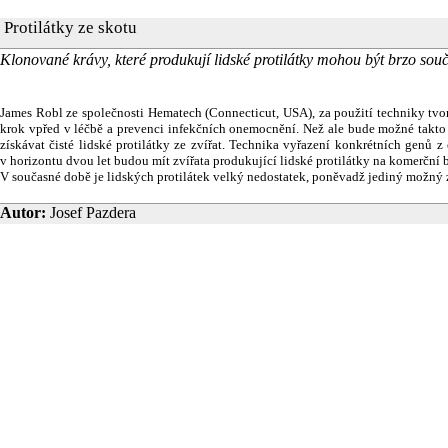
Protilátky ze skotu
Klonované krávy, které produkují lidské protilátky mohou být brzo součás
James Robl ze společnosti Hematech (Connecticut, USA), za použití techniky tvor
krok vpřed v léčbě a prevenci infekčních onemocnění. Než ale bude možné takto p
získávat čisté lidské protilátky ze zvířat. Technika vyřazení konkrétních genů z 
v horizontu dvou let budou mít zvířata produkující lidské protilátky na komerční b
V současné době je lidských protilátek velký nedostatek, poněvadž jediný možný z
Autor:
Josef Pazdera