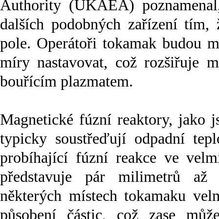
Authority (UKAEA) poznamenal,
dalších podobných zařízení tím, 
pole. Operátoři tokamak budou m
míry nastavovat, což rozšiřuje 
bouřícím plazmatem.
Magnetické fúzní reaktory, jako 
typicky soustřeďují odpadní tepl
probíhající fúzní reakce ve velm
představuje pár milimetrů až
některých místech tokamaku velm
působení částic, což zase můž