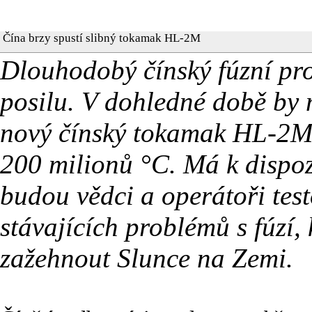
Čína brzy spustí slibný tokamak HL-2M
Dlouhodobý čínský fúzní pr
posilu. V dohledné době by 
nový čínský tokamak HL-2M, 
200 milionů °C. Má k dispozi
budou vědci a operátoři tes
stávajících problémů s fúzí
zažehnout Slunce na Zemi.