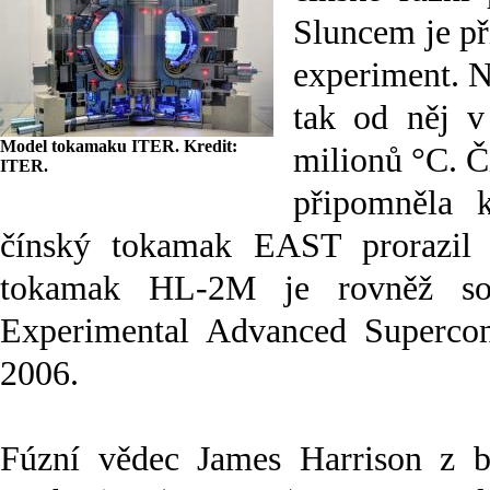
Sluncem je p
experiment. N
tak od něj v
Model tokamaku ITER. Kredit:
milionů °C. Č
ITER.
připomněla 
čínský tokamak EAST prorazil 
tokamak HL-2M je rovněž sou
Experimental Advanced Supercon
2006.
Fúzní vědec James Harrison z 