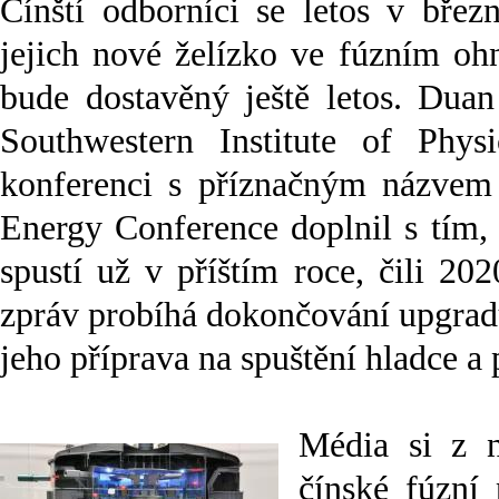
Čínští odborníci se letos v březn
jejich nové želízko ve fúzním o
bude dostavěný ještě letos. Duan
Southwestern Institute of Phys
konferenci s příznačným názvem
Energy Conference doplnil s tím,
spustí už v příštím roce, čili 20
zpráv probíhá dokončování upgr
jeho příprava na spuštění hladce a 
Média si z n
čínské fúzní