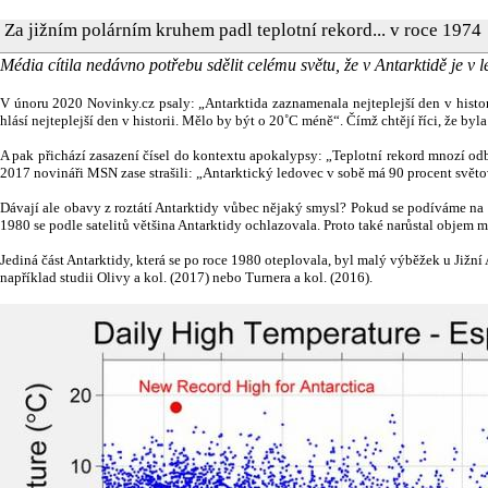
Za jižním polárním kruhem padl teplotní rekord... v roce 1974
Média cítila nedávno potřebu sdělit celému světu, že v Antarktidě je v lé
V únoru 2020 Novinky.cz psaly: „
Antarktida zaznamenala nejteplejší den v histo
hlásí nejteplejší den v historii. Mělo by být o 20˚C méně“. Čímž chtějí říci, že by
A pak přichází zasazení čísel do kontextu apokalypsy: „
Teplotní rekord mnozí odb
2017 novináři MSN zase strašili:
„Antarktický ledovec v sobě má 90 procent světov
Dávají ale obavy z roztátí Antarktidy vůbec nějaký smysl? Pokud se podíváme na v
1980 se podle satelitů v
ětšina Antarktidy ochlazovala. Proto také narůstal objem 
Jediná část Antarktidy, která se po roce 1980 oteplovala, byl malý výběžek u Jižní
například studii Olivy a kol. (2017) nebo Turnera a kol. (2016).