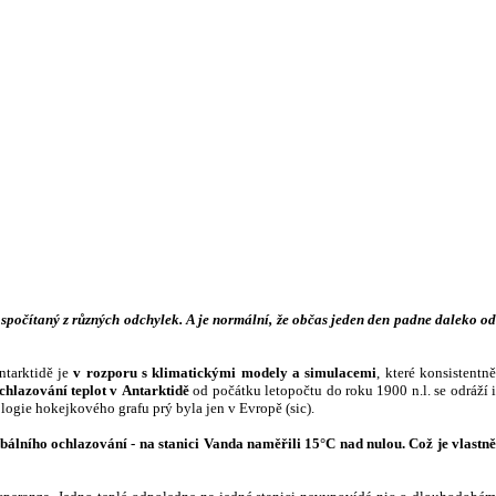
spočítaný z různých odchylek. A je normální, že občas jeden den padne daleko od
Antarktidě je
v rozporu s klimatickými modely a simulacemi
, které konsistentn
hlazování teplot v Antarktidě
od počátku letopočtu do roku 1900 n.l. se odráží 
logie hokejkového grafu prý byla jen v Evropě (sic).
bálního ochlazování - na stanici Vanda naměřili 15°C nad nulou. Což je vlastn