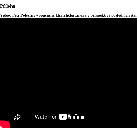
Příloha
Video: Petr Pokorný - Současná klimatická změna v perspektivě posledních sta