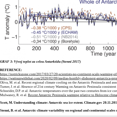
GRAF 3: Vývoj teplot za celou Antarktidu (Stenni 2017)
REFERENCE:
https://notrickszone.com/2017/03/27/20-scientists-no-continent-scale-warming-of-a
https://wattsupwiththat.com/2020/02/09/medias-horribly-dishonest-antarctica-pr
Oliva, M. et al.
Recent regional climate cooling on the Antarctic Peninsula and ass
Turner, J. et al.
Absence of 21st century Warming on Antarctic Peninsula consistent w
Schneider, D.P. et al. Antarctic temperatures over the past two centuries from ice
Mulwaney, R. et al.
Recent Antarctic Peninsula warming relative to Holocene clima
Scott, M. Understanding climate: Antarctic sea ice extent. Climate.gov 20.11.20
Stenni, B. et al. Antarctic climate variability on regional and continental scale