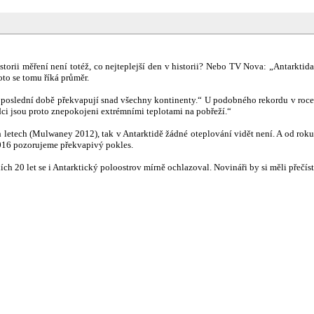
istorii měření není totéž, co nejteplejší den v historii? Nebo
TV Nova: „Antarktid
oto se tomu říká průměr.
v poslední době překvapují snad všechny kontinenty.“ U podobného rekordu v roc
ci jsou proto znepokojeni extrémními teplotami na pobřeží.“
 letech (Mulwaney 2012), tak v Antarktidě žádné oteplování vidět není. A od roku
 2016 pozorujeme překvapivý pokles.
ch 20 let se i Antarktický poloostrov mírně ochlazoval. Novináři by si měli přečíst