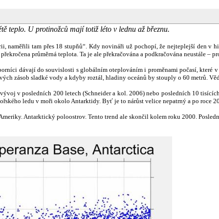
tě teplo. U protinožců mají totiž léto v lednu až březnu.
rii, naměřili tam přes 18 stupňů“. Kdy novináři už pochopí, že
nejteplejší den v h
la překročena průměrná teplota. Ta je ale překračována a podkračována neustále – pr
orníci dávají do souvislosti s globálním oteplováním i proměnami počasí, které 
ých zásob sladké vody a kdyby roztál, hladiny oceánů by stouply o 60 metrů. Věd
ývoj v posledních 200 letech (Schneider a kol. 2006) nebo posledních 10 tisících
mořského ledu v moři okolo Antarktidy. Byť je to nárůst velice nepatrný a po roce
 Ameriky. Antarktický poloostrov. Tento trend ale skončil kolem roku 2000. Poslední