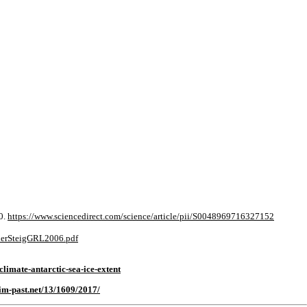
0.
https://www.sciencedirect.com/science/article/pii/S0048969716327152
eiderSteigGRL2006.pdf
limate-antarctic-sea-ice-extent
lim-past.net/13/1609/2017/