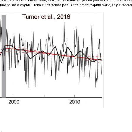
na Antarktickém poloostrově, vlastně byl naměřen jen na jediné stanici. Stanici E
ožná šlo o chybu. Třeba si jen někdo poblíž teploměru zapnul vařič, aby si udělal