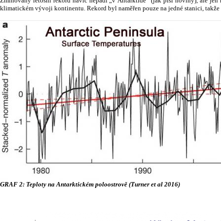
Zmiňovaný letošní rekord navíc nepadl „v Antarktidě“ (jak píší noviny), ale jen 
klimatickém vývoji kontinentu. Rekord byl naměřen pouze na jedné stanici, takže m
GRAF 2: Teploty na Antarktickém poloostrově (Turner et al 2016)