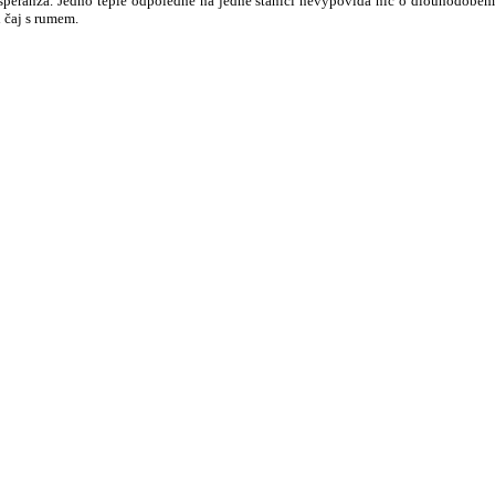
speranza.
Jedno teplé odpoledne na jedné stanici nevypovídá nic o dlouhodobé
 čaj s rumem.