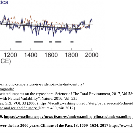
ntarctic-temperature-is-evident-in-the-last-century/
opaganda/
ociated impacts on the cryosphere. Science of The Total Environment, 2017, Vol 58
ith Natural Variability”, Nature, 2016, Vol. 535.
 cores. GRL VOL 33 (2006)
https://faculty.washington.edu/steig/papers/recent/Schn
te and ice-shelf history
(Nature 489, září 2012)
19.
https://www.climate.gov/news-features/understanding-climate/understanding-c
s over the last 2000 years. Climate of the Past, 13, 1609–1634, 2017
https://www.c