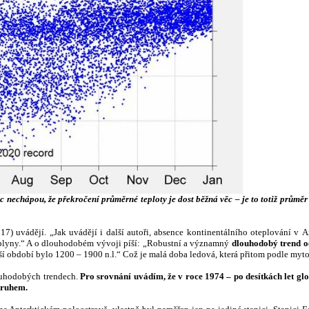
echápou, že překročení průměrné teploty je dost běžná věc – je to totiž průměr 
(2017) uvádějí. „Jak uvádějí i další autoři, absence kontinentálního oteplování v 
vé plyny.“ A o dlouhodobém vývoji píší: „Robustní a významný
dlouhodobý trend oc
ší období bylo 1200 – 1900 n.l.“ Což je malá doba ledová, která přitom podle myto
ouhodobých trendech.
Pro srovnání uvádím, že v roce 1974 – po desítkách let glo
kruhem.