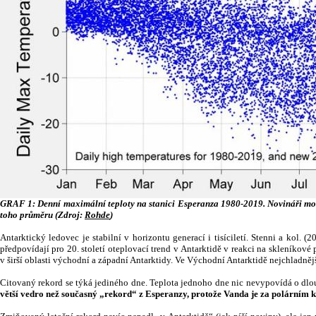
GRAF 1: Denní maximální teploty na stanici Esperanza 1980-2019. Novináři moc n
toho průměru (Zdroj:
Rohde
)
Antarktický ledovec je stabilní v horizontu generací i tisíciletí. Stenni a kol. 
předpovídají pro 20. století oteplovací trend v Antarktidě v reakci na skleníko
v širší oblasti východní a západní Antarktidy. Ve Východní Antarktidě nejchladněj
Citovaný rekord se týká jediného dne. Teplota jednoho dne nic nevypovídá o dl
větší vedro než současný „rekord“ z Esperanzy, protože Vanda je za polárním 