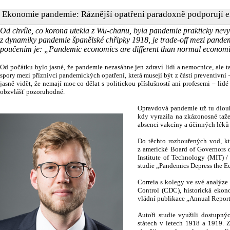
Ekonomie pandemie: Ráznější opatření paradoxně podporují
Od chvíle, co korona utekla z Wu-chanu, byla pandemie prakticky nev
z dynamiky pandemie španělské chřipky 1918, je trade-off mezi pandem
poučením je: „Pandemic economics are different than normal econom
Od počátku bylo jasné, že pandemie nezasáhne jen zdraví lidí a nemocnice, ale 
spory mezi příznivci pandemických opatření, která musejí být z části preventivní 
jasně vidět, že nemají moc co dělat s politickou příslušností ani profesemi – lid
obzvlášť pozoruhodné.
Opravdová pandemie už tu dlouho
kdy vyrazila na zkázonosné taže
absenci vakcíny a účinných léků 
Do těchto rozbouřených vod, kt
z americké Board of Governors 
Institute of Technology (MIT) 
studie „Pandemics Depress the E
Correia s kolegy ve své analýze 
Control (CDC), historická ekon
vládní publikace „Annual Reports
Autoři studie využili dostupný
státech v letech 1918 a 1919. Z