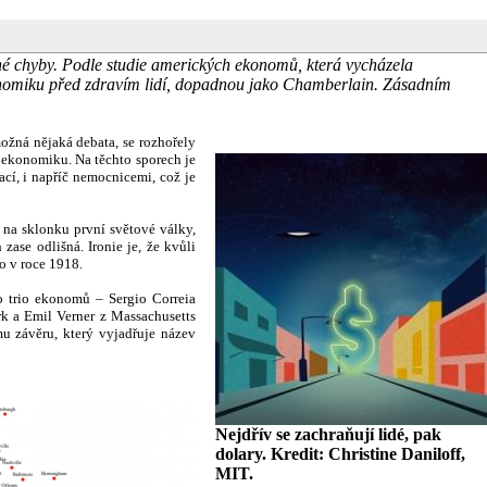
né chyby. Podle studie amerických ekonomů, která vycházela
konomiku před zdravím lidí, dopadnou jako Chamberlain. Zásadním
ožná nějaká debata, se rozhořely
o ekonomiku. Na těchto sporech je
ací, i napříč nemocnicemi, což je
 na sklonku první světové války,
ase odlišná. Ironie je, že kvůli
o v roce 1918.
o trio ekonomů – Sergio Correia
k a Emil Verner z Massachusetts
u závěru, který vyjadřuje název
Nejdřív se zachraňují lidé, pak
dolary. Kredit: Christine Daniloff,
MIT.