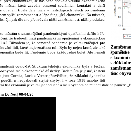
lidí před ekonomikou, se následně dočkala většího ekonomického
i, že města, která zavedla omezení sociálních kontaktů a další
 opatření trvala déle, měla v následujících letech po pandemii
pem vyšší zaměstnanost a lépe fungující ekonomiku. Na místech,
sněji, pak dlouho přetrvávala nižší zaměstnanost, nižší produkce,
se městům s razantnějšími pandemickými opatřeními dařilo hůře.
dčeni, že trade-off mezi pandemickými opatřeními a ekonomickou
 iluzí. Důvodem je, že samotná pandemie je velmi zničující pro
Zaměstnan
ání lidí, které hraje značnou roli. Bylo by nejen kruté, ale také
španělské
konomika bude fit. Pandemie bude každopádně bolet. Ale neměli
s laxními 
s důkladn
 pandemií covid-19. Struktura tehdejší ekonomiky byla v lecčem
zaměstnan
epochybně mělo ekonomické důsledky. Badatelům je jasné, že není
tisíc obyva
o jsou Correia, Luck a Verner přesvědčeni, že základní dynamika
poučili a neopakovali stejné chyby. I v roce 1918 mnoho lidí
čení tria ekonomů je velmi jednoduché a měli bychom ho mít neustále na paměti: 
ns Do Not | 08/04/20