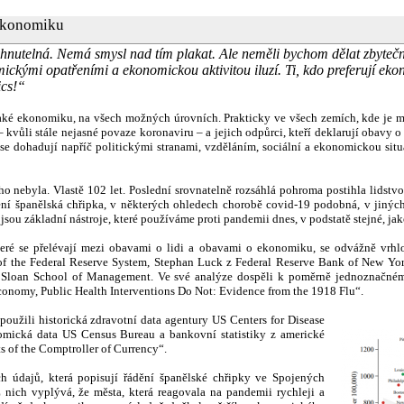
 ekonomiku
yhnutelná. Nemá smysl nad tím plakat. Ale neměli bychom dělat zbyteč
ickými opatřeními a ekonomickou aktivitou iluzí. Ti, kdo preferují e
ics!“
také ekonomiku, na všech možných úrovních. Prakticky ve všech zemích, kde je m
– kvůli stále nejasné povaze koronaviru – a jejich odpůrci, kteří deklarují obavy 
é se dohadují napříč politickými stranami, vzděláním, sociální a ekonomickou situ
 nebyla. Vlastě 102 let. Poslední srovnatelně rozsáhlá pohroma postihla lidstvo
ní španělská chřipka, v některých ohledech chorobě covid-19 podobná, v jiných z
jsou základní nástroje, které používáme proti pandemii dnes, v podstatě stejné, jak
eré se přelévají mezi obavami o lidi a obavami o ekonomiku, se odvážně vrhl
of the Federal Reserve System, Stephan Luck z Federal Reserve Bank of New Yor
/ Sloan School of Management. Ve své analýze dospěli k poměrně jednoznačném
conomy, Public Health Interventions Do Not: Evidence from the 1918 Flu“.
použili historická zdravotní data agentury US Centers for Disease
omická data US Census Bureau a bankovní statistiky z americké
 of the Comptroller of Currency“.
ch údajů, která popisují řádění španělské chřipky ve Spojených
 nich vyplývá, že města, která reagovala na pandemii rychleji a