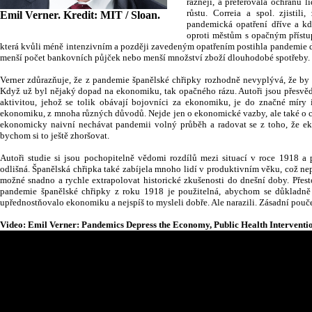
rázněji, a preferovala ochranu 
růstu. Correia a spol. zjistil
Emil Verner. Kredit: MIT / Sloan.
pandemická opatření dříve a kde
oproti městům s opačným přístu
která kvůli méně intenzivním a později zavedeným opatřením postihla pandemie dr
menší počet bankovních půjček nebo menší množství zboží dlouhodobé spotřeby.
Verner zdůrazňuje, že z pandemie španělské chřipky rozhodně nevyplývá, že by 
Když už byl nějaký dopad na ekonomiku, tak opačného rázu. Autoři jsou přesvě
aktivitou, jehož se tolik obávají bojovníci za ekonomiku, je do značné míry
ekonomiku, z mnoha různých důvodů. Nejde jen o ekonomické vazby, ale také o chov
ekonomicky naivní nechávat pandemii volný průběh a radovat se z toho, že e
bychom si to ještě zhoršovat.
Autoři studie si jsou pochopitelně vědomi rozdílů mezi situací v roce 1918 a
odlišná. Španělská chřipka také zabíjela mnoho lidí v produktivním věku, což n
možné snadno a rychle extrapolovat historické zkušenosti do dnešní doby. Přest
pandemie španělské chřipky z roku 1918 je použitelná, abychom se důkladně 
upřednostňovalo ekonomiku a nejspíš to mysleli dobře. Ale narazili. Zásadní pou
Video: Emil Verner: Pandemics Depress the Economy, Public Health Interventio