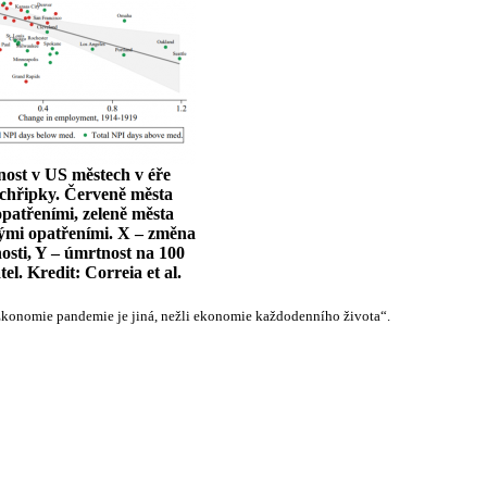
ost v US městech v éře
 chřipky. Červeně města
opatřeními, zeleně města
ými opatřeními. X – změna
osti, Y – úmrtnost na 100
tel. Kredit: Correia et al.
„Ekonomie pandemie je jiná, nežli ekonomie každodenního života“.