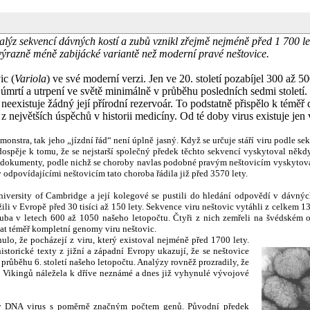
alýz sekvencí dávných kostí a zubů vznikl zřejmě nejméně před 1 700 let
 výrazně méně zabijácké variantě než moderní pravé neštovice.
ic (
Variola
) ve své moderní verzi. Jen ve 20. století pozabíjel 300 až 5
mrtí a utrpení ve světě minimálně v průběhu posledních sedmi století. Š
ě neexistuje žádný její přírodní rezervoár. To podstatně přispělo k témě
největších úspěchů v historii medicíny. Od té doby virus existuje jen 
monstra, tak jeho „jízdní řád“ není úplně jasný. Když se určuje stáří viru podle se
dospěje k tomu, že se nejstarší společný předek těchto sekvencí vyskytoval někdy 
 dokumenty, podle nichž se choroby navlas podobné pravým neštovicím vyskytovaly
odpovídajícími neštovicím tato choroba řádila již před 3570 lety.
iversity of Cambridge a její kolegové se pustili do hledání odpovědí v dávnýc
ili v Evropě před 30 tisíci až 150 lety. Sekvence viru neštovic vytáhli z celkem 13
ruba v letech 600 až 1050 našeho letopočtu. Čtyři z nich zemřeli na švédském o
at téměř kompletní genomy viru neštovic.
lo, že pocházejí z viru, který existoval nejméně před 1700 lety.
istorické texty z jižní a západní Evropy ukazují, že se neštovice
průběhu 6. století našeho letopočtu. Analýzy rovněž prozradily, že
 Vikingů náležela k dříve neznámé a dnes již vyhynulé vývojové
ký DNA virus s poměrně značným počtem genů. Původní předek