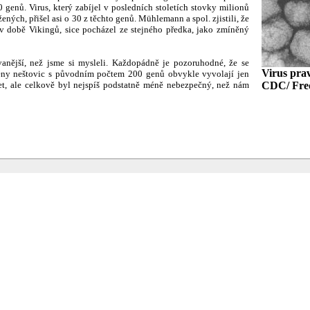
genů. Virus, který zabíjel v posledních stoletích stovky milionů
žených, přišel asi o 30 z těchto genů. Mühlemann a spol. zjistili, že
i v době Vikingů, sice pocházel ze stejného předka, jako zmíněný
anější, než jsme si mysleli. Každopádně je pozoruhodné, že se
Virus prav
meny neštovic s původním počtem 200 genů obvykle vyvolají jen
t, ale celkově byl nejspíš podstatně méně nebezpečný, než nám
CDC/ Fre