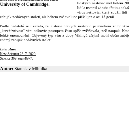
lidských neštovic měl kolem 200 
University of Cambridge.
lidí a usmrtil zhruba třetinu naka
virus neštovic, který soužil lid
zabiják nedávných století, ale během své evoluce přišel jen o asi 15 genů.
Podle badatelů se ukázalo, že historie pravých neštovic je mnohem komplikov
„krvežíznivost“ viru neštovic postupem času spíše zvětšovala, než naopak. K
lehké onemocnění. Objevený typ viru z doby Vikingů zřejmě mohl občas zabíje
známý zabiják nedávných století.
Literatura
New Scientist 23. 7. 2020.
Science 369: eaaw8977.
Autor:
Stanislav Mihulka