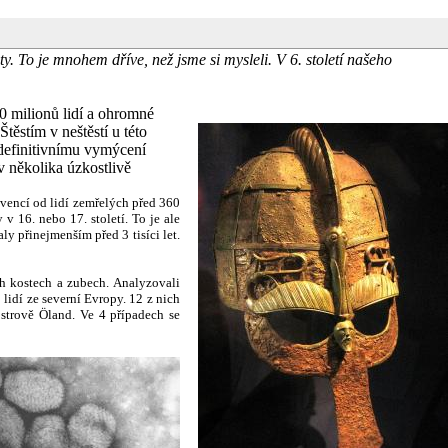
y. To je mnohem dříve, než jsme si mysleli. V 6. století našeho
00 milionů lidí a ohromné
těstím v neštěstí u této
ř definitivnímu vymýcení
v několika úzkostlivě
kvencí od lidí zemřelých před 360
v 16. nebo 17. století. To je ale
 přinejmenším před 3 tisíci let.
h kostech a zubech. Analyzovali
 lidí ze severní Evropy. 12 z nich
strově Öland. Ve 4 případech se