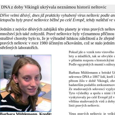
DNA z doby Vikingů ukrývala neznámou historii neštovic
Dříve velmi děsivý, dnes již prakticky vyhubený virus neštovic podle an
letopočtu byly pravé neštovice běžné po celé Evropě, tehdy naštěstí ve
Jedním z nejvíce děsivých zabijáků této planety je virus pravých neštov
množství jich také zohyzdil. Pravé neštovice byly významnou příčinou ú
strašlivé choroby bylo to, že je výhradně lidskou záležitostí a že zřejm
pravých neštovic v roce 1980 účinným očkováním, což se stalo jedním z 
střežených laboratořích.
Pokud jde o vznik toto virového 
lety a mladších, tak se obvykle 
v přímém rozporu s historickými
Podle egyptských mumií s nálezy 
Barbara Mühlemann z britské Un
sekvence DNA z 1867 lidí, kteří ž
přitom žilo v době Vikingů, zh
badatelům podařilo zrekonstruov
Ze studovaných sekvencí vyplynu
Tyto výsledky a spolu s nimi i h
vyskytovaly po celé Evropě již v 
většina studovaných virů z doby
linii pravých neštovic.
Virus pravých neštovic je vel
Barbara Mühlemann. Kredit: