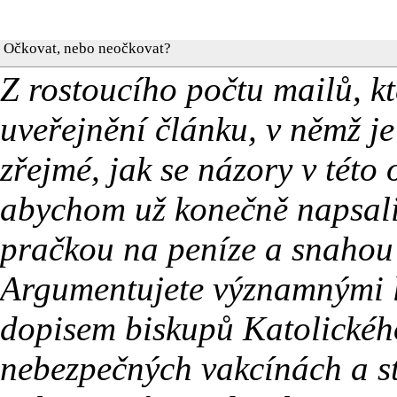
Očkovat, nebo neočkovat?
Z rostoucího počtu mailů, k
uveřejnění článku, v němž j
zřejmé, jak se názory v této 
abychom už konečně napsali 
pračkou na peníze a snahou n
Argumentujete významnými l
dopisem biskupů Katolického
nebezpečných vakcínách a s