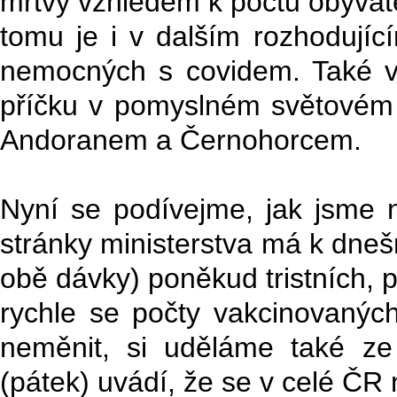
mrtvý vzhledem k počtu obyvate
tomu je i v dalším rozhodují
nemocných s covidem. Také v
příčku v pomyslném světovém 
Andoranem a Černohorcem.
Nyní se podívejme, jak jsme
stránky ministerstva má k dne
obě dávky) poněkud tristních, 
rychle se počty vakcinovanýc
neměnit, si uděláme také ze 
(pátek) uvádí, že se v celé ČR