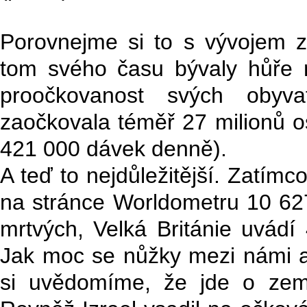
Porovnejme si to s vývojem z
tom svého času bývaly hůře n
proočkovanost svých obyvat
zaočkovala téměř 27 milionů o
421 000 dávek denně).
A teď to nejdůležitější. Zatím
na stránce Worldometru 10 6
mrtvých, Velká Británie uvádí
Jak moc se nůžky mezi námi a 
si uvědomíme, že jde o zemi