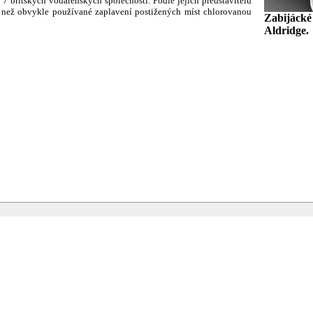
7 britských vodárenských společností. Podle jejich představitelů
í, než obvykle používané zaplavení postižených míst chlorovanou
Zabijácké 
Aldridge.