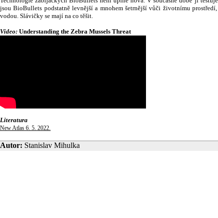
Technologie zabijáckých BioBullets není úplně nová. V současné době ji testuje 
jsou BioBullets podstatně levnější a mnohem šetrnější vůči životnímu prostřed
vodou. Slávičky se mají na co těšit.
Video:
Understanding the Zebra Mussels Threat
Literatura
New Atlas 6. 5. 2022.
Autor:
Stanislav Mihulka