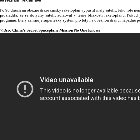
##seznam_reklama##
Po 90 dnech na oběžné dráze čínský raketoplán vypustil malý satelit. Jeho role n
prozradila, že se dotyčný satelit zdržoval v těsné blízkosti raketoplánu. Poku
programu, který zahrnuje supertěžký systém pro lety na oběžnou dráhu, nápadně 
Video:
China’s Secret Spaceplane Mission No One Knows