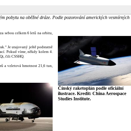
uhém pobytu na oběžné dráze. Podle pozorování amerických vesmírných
a sebou celkem 6 letů na orbitu,
k.“ Je utajovaný ještě podstatně
mací. Pokud víme, někdy kolem 4.
Qi, čili CSSHQ.
rů a vzletová hmotnost 21,6 tun,
Čínský raketoplán podle oficiální
ilustrace. Kredit: China Aerospace
Studies Institute.