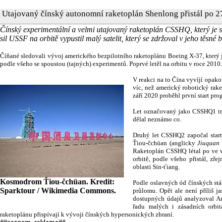
Utajovaný čínský autonomní raketoplán Shenlong přistál po 
Čínský experimentální a velmi utajovaný raketoplán CSSHQ, který je
sil USSF na orbitě vypustil malý satelit, který se zdržoval v jeho těsné bl
Číňané sledovali vývoj amerického bezpilotního raketoplánu Boeing X-37, který 
podle všeho se spoustou (tajných) experimentů. Poprvé letěl na orbitu v roce 2010. 
V reakci na to Čína vyvíjí opak
víc, než americký robotický rak
září 2020 proběhl první start p
Let označovaný jako CSSHQ1 trva
dělal neznámo co.
Druhý let CSSHQ2 započal start
Ťiou-čchüan (anglicky
Jiuquan 
Raketoplán CSSHQ létal po ve v
orbitě, podle všeho přistál, z
oblasti Sin-ťiang.
Kosmodrom Ťiou-čchüan. Kredit:
Podle oslavných ód čínských stá
Sparktour / Wikimedia Commons.
průlomu. Opět ale není příliš ja
dostupných údajů analyzoval A
řadu malých i zásadních orbit
raketoplánu přispívají k vývoji čínských hypersonických zbraní.