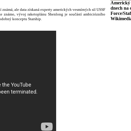
Americký 
dnech na o
ení známá, ale data získaná experty amerických vesmírných sil USSF
Force/Sta
d je známo, vývoj raketoplánu Shenlong je součástí ambiciózního
Wikimedi
podobný konceptu Starship.