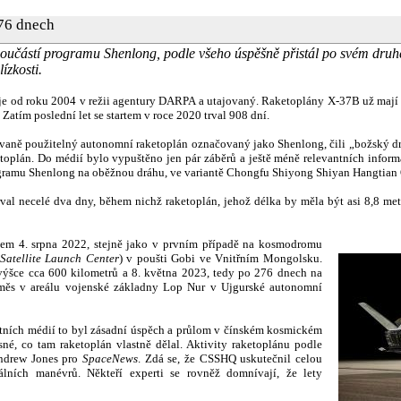
276 dnech
 součástí programu Shenlong, podle všeho úspěšně přistál po svém dr
ízkosti.
je od roku 2004 v režii agentury DARPA a utajovaný. Raketoplány X-37B už mají z
Zatím poslední let se startem v roce 2020 trval 908 dní.
ovaně použitelný autonomní raketoplán označovaný jako Shenlong, čili „božský dra
etoplán. Do médií bylo vypuštěno jen pár záběrů a ještě méně relevantních infor
rogramu Shenlong na oběžnou dráhu, ve variantě Chongfu Shiyong Shiyan Hangtian 
l necelé dva dny, během nichž raketoplán, jehož délka by měla být asi 8,8 met
em 4. srpna 2022, stejně jako v prvním případě na kosmodromu
Satellite Launch Center
) v poušti Gobi ve Vnitřním Mongolsku.
ýšce cca 600 kilometrů a 8. května 2023, tedy po 276 dnech na
řejměs v areálu vojenské základny Lop Nur v Ujgurské autonomní
tních médií to byl zásadní úspěch a průlom v čínském kosmickém
sné, co tam raketoplán vlastně dělal. Aktivity raketoplánu podle
ndrew Jones pro
SpaceNews
. Zdá se, že CSSHQ uskutečnil celou
álních manévrů. Někteří experti se rovněž domnívají, že lety