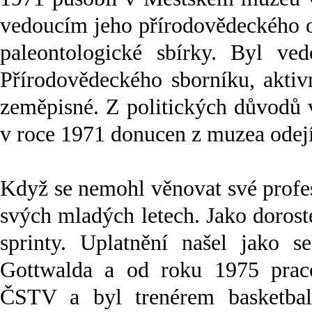
vedoucím jeho přírodovědeckého o
paleontologické sbírky. Byl ve
Přírodovědeckého sborníku, aktiv
zeměpisné. Z politických důvodů 
v roce 1971 donucen z muzea odejí
Když se nemohl věnovat své profesi
svých mladých letech. Jako doroste
sprinty. Uplatnění našel jako 
Gottwalda a od roku 1975 prac
ČSTV a byl trenérem basketba