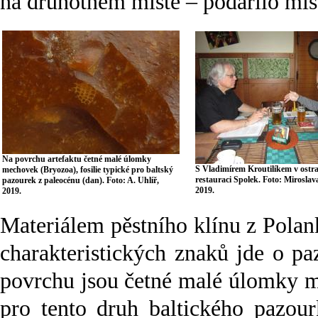
na druhotném místě – podařilo míst
Na povrchu artefaktu četné malé úlomky
S Vladimírem Kroutilíkem v ostr
mechovek (Bryozoa), fosilie typické pro baltský
restauraci Spolek. Foto: Miroslav
pazourek z paleocénu (dan). Foto: A. Uhlíř,
2019.
2019.
Materiálem pěstního klínu z Polan
charakteristických znaků jde o pa
povrchu jsou četné malé úlomky 
pro tento druh baltického pazour