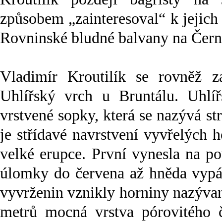
způsobem „zainteresoval“ k jejich
Rovninské bludné balvany na Černé
Vladimír Kroutilík se rovněž z
Uhlířský vrch u Bruntálu. Uhlí
vrstvené sopky, která se nazývá s
je střídavé navrstvení vyvřelých 
velké erupce. První vynesla na p
úlomky do červena až hněda vypál
vyvrženin vznikly horniny nazývan
metrů mocná vrstva pórovitého 