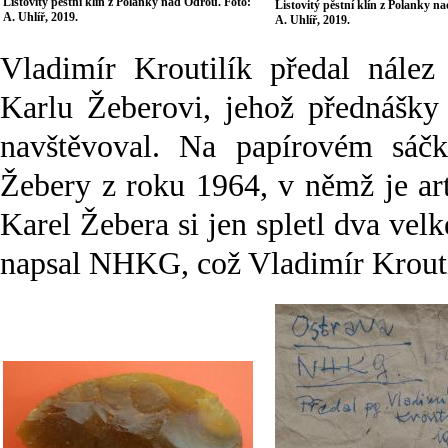
Listovitý pěstní klín z Polanky nad Odrou. Foto:
Listovitý pěstní klín z Polanky n
A. Uhlíř, 2019.
A. Uhlíř, 2019.
Vladimír Kroutilík předal nález
Karlu Žeberovi, jehož přednášky
navštěvoval. Na papírovém sáčk
Žebery z roku 1964, v němž je arte
Karel Žebera si jen spletl dva ve
napsal NHKG, což Vladimír Kroutil