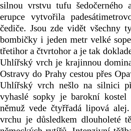
silnou vrstvu tufu šedočerného 
erupce vytvořila padesátimetrov
čediče. Jsou zde vidět všechny t
bombičky i jeden metr velké sop
třetihor a čtvrtohor a je tak dokla
Uhlířský vrch je krajinnou domina
Ostravy do Prahy cestou přes Opa
Uhlířský vrch nešlo na silnici 
vyhaslé sopky je barokní koste
němuž vede čtyřřadá lipová alej
vrchu je důsledkem dlouholeté tě
německých rytířů. Intenzivní těž