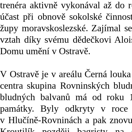
trenéra aktivně vykonával až do 
účast při obnově sokolské činnos
župy moravskoslezské. Zajímal s
vztah díky svému dědečkovi Alois
Domu umění v Ostravě.
V Ostravě je v areálu Černá louk
centra skupina Rovninských blud
bludných balvanů má od roku 19
památky. Byly odkryty v roce 
v Hlučíně-Rovninách a pak znovu
Kroutilík později bagristy na 