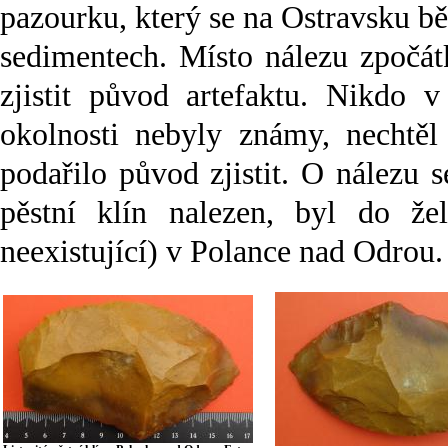
pazourku, který se na Ostravsku b
sedimentech. Místo nálezu zpočát
zjistit původ artefaktu. Nikdo v
okolnosti nebyly známy, nechtěl 
podařilo původ zjistit. O nálezu s
pěstní klín nalezen, byl do že
neexistující) v Polance nad Odrou.