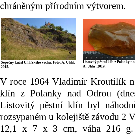
chráněným přírodním výtvorem.
Listovitý pěstní klín z Polanky n
Sopečný kužel Uhlířského vrchu. Foto: A. Uhlíř,
A. Uhlíř, 2019.
2015.
V roce 1964 Vladimír Kroutilík na
klín z Polanky nad Odrou (dne
Listovitý pěstní klín byl náhod
rozsypaném u kolejiště závodu 2 V
12,1 x 7 x 3 cm, váha 216 g. 