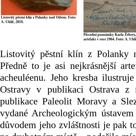
Listovitý pěstní klín z Polanky nad Odrou. Foto:
A. Uhlíř, 2019.
Původní poznámky Karla Žebery,
artefakt v roce 1964. Foto: A. Uhlí
Listovitý pěstní klín z Polanky
Předně to je asi nejkrásnější ar
acheuléenu. Jeho kresba ilustruj
Ostravy v publikaci Ostrava z 
publikace Paleolit Moravy a Slez
vydané Archeologickým ústavem
důvodem jeho zvláštnosti je pak to