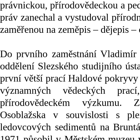
právnickou, přírodovědeckou a pe
práv zanechal a vystudoval přírod
zaměřenou na zeměpis – dějepis –
Do prvního zaměstnání Vladimír 
oddělení Slezského studijního ús
první větší prací Haldové pokryvy
významných vědeckých prací
přírodovědeckém výzkumu. Z
Osoblažska v souvislosti s pl
ledovcových sedimentů na Brunt
1971 působil v Městském muzeu v