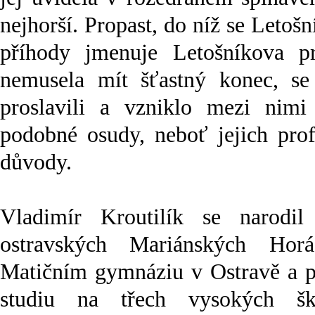
nejhorší. Propast, do níž se Letošn
příhody jmenuje Letošníkova pro
nemusela mít šťastný konec, s
proslavili a vzniklo mezi nimi c
podobné osudy, neboť jejich prof
důvody.
Vladimír Kroutilík se narodi
ostravských Mariánských Hor
Matičním gymnáziu v Ostravě a po
studiu na třech vysokých šk