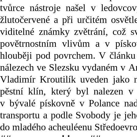
tvůrce nástroje našel v ledovcov
žlutočervené a při určitém osvět
viditelné známky zvětrání, což s
povětrnostním vlivům a v písko
hlouběji pod povrchem. V článku 
nálezech ve Slezsku vydaném v Ar
Vladimír Kroutilík uveden jako n
pěstní klín, který byl nalezen v
v bývalé pískovně v Polance nad
transportu a podle Svobody je jeho
do mladého acheuléenu Středoevro