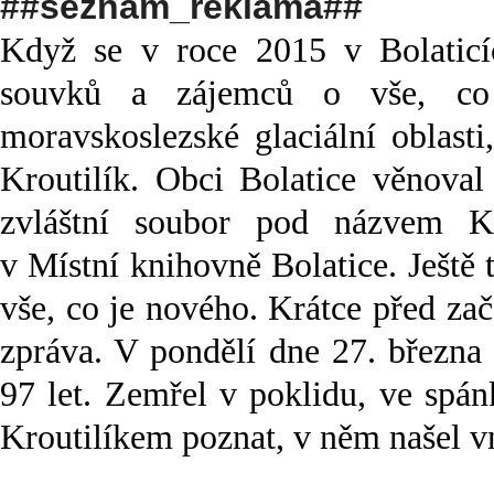
##seznam_reklama##
Když se v roce 2015 v Bolaticíc
souvků a zájemců o vše, co 
moravskoslezské glaciální oblasti
Kroutilík. Obci Bolatice věnoval
zvláštní soubor pod názvem Kn
v Místní knihovně Bolatice. Ještě
vše, co je nového. Krátce před za
zpráva. V pondělí dne 27. března
97 let. Zemřel v poklidu, ve spá
Kroutilíkem poznat, v něm našel v