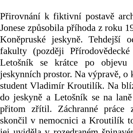
Přirovnání k fiktivní postavě ar
Jonese způsobila příhoda z roku 
Koněpruské jeskyně. Tehdejší od
fakulty (později Přírodovědecké
Letošník se krátce po objev
jeskynních prostor. Na výpravě, o 
student Vladimír Kroutilík. Na blí
do jeskyně a Letošník se na laně
přitom zřítil. Záchranné práce z
skončil v nemocnici a Kroutilík t
jej uviděla v rozedraném špinav