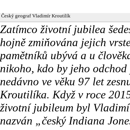
Český geograf Vladimír Kroutilík
Zatímco životní jubilea šed
hojně zmiňována jejich vrstev
pamětníků ubývá a u člověka 
nikoho, kdo by jeho odchod 
nedávno ve věku 97 let zesn
Kroutilíka. Když v roce 201
životní jubileum byl Vladimír
nazván „český Indiana Jone