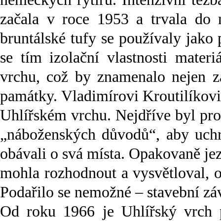
začala v roce 1953 a trvala do
bruntálské tufy se používaly jako 
se tím izolační vlastnosti mater
vrchu, což by znamenalo nejen zá
památky. Vladimírovi Kroutilíkovi
Uhlířském vrchu. Nejdříve byl pro 
„náboženských důvodů“, aby uchrá
obávali o svá místa. Opakovaně jez
mohla rozhodnout a vysvětloval, 
Podařilo se nemožné – stavební zá
Od roku 1966 je Uhlířský vrch 