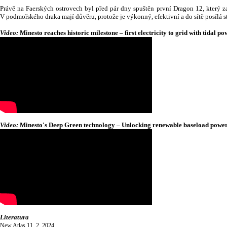
Právě na Faerských ostrovech byl před pár dny spuštěn první Dragon 12, který za
V podmořského draka mají důvěru, protože je výkonný, efektivní a do sítě posílá s
Video:
Minesto reaches historic milestone – first electricity to grid with tidal 
Video:
Minesto's Deep Green technology – Unlocking renewable baseload powe
Literatura
New Atlas 11. 2. 2024.