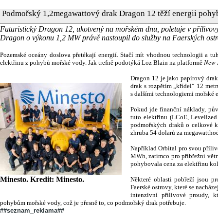
Podmořský 1,2megawattový drak Dragon 12 těží energii pohy
Futuristický Dragon 12, ukotvený na mořském dnu, poletuje v přílivov
Dragon o výkonu 1,2 MW právě nastoupil do služby na Faerských ostr
Pozemské oceány doslova přetékají energií. Stačí mít vhodnou technologii a tu
elektřinu z pohybů mořské vody. Jak trefně podotýká Loz Blain na platformě
New
Dragon 12 je jako papírový drak
drak s rozpětím „křídel“ 12 metrů
s dalšími technologiemi mořské e
Pokud jde finanční náklady, pův
tuto elektřinu (LCoE, Levelized
podmořských draků o celkové ka
zhruba 54 dolarů za megawattho
Například Orbital pro svou příli
MWh, zatímco pro příbřežní větr
pohybovala cena za elektřinu k
Minesto. Kredit: Minesto.
Některé oblasti pobřeží jsou p
Faerské ostrovy, které se nacház
intenzivní přílivové proudy, 
pohybům mořské vody, což je přesně to, co podmořský drak potřebuje.
##seznam_reklama##