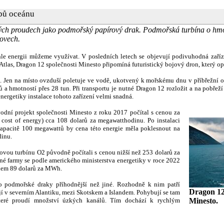
bů oceánu
ých proudech jako podmořský papírový drak. Podmořská turbína o hmotno
ovech.
hle energii můžeme využívat. V posledních letech se objevují podivuhodná zaří
Atlas, Dragon 12 společnosti Minesto připomíná futuristický bojový dron, který o
. Jen na místo ovzduší poletuje ve vodě, ukotvený k mořskému dnu v příbřežní o
 a hmotností přes 28 tun. Při transportu je nutné Dragon 12 rozložit a na pobřeží 
nergetiky instalace tohoto zařízení velmi snadná.
odní projekt společnosti Minesto z roku 2017 počítal s cenou za
 cost of energy) cca 108 dolarů za megawatthodinu. Po instalaci
pacitě 100 megawattů by cena této energie měla poklesnout na
dinu.
vovou turbínu O2 původně počítali s cenou nižší než 253 dolarů za
né farmy se podle amerického ministerstva energetiky v roce 2022
olem 89 dolarů za MWh.
ro podmořské draky příhodnější než jiné. Rozhodně k nim patří
Dragon 12 
ejí v severním Alantiku, mezi Skotskem a Islandem. Pohybují se tam
které proudí množství úzkých kanálů. Tím dochází k rychlým
Minesto.