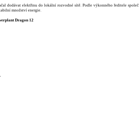
čal dodávat elektřinu do lokální rozvodné sítě. Podle výkonného ředitele společn
tabilní množství energie.
powerplant Dragon 12
r