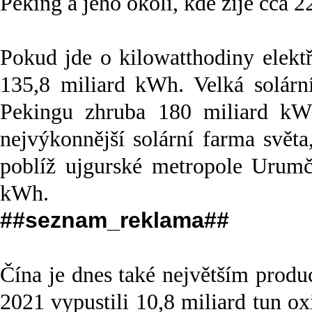
Peking a jeho okolí, kde žije cca 22
Pokud jde o kilowatthodiny elekt
135,8 miliard kWh. Velká solárn
Pekingu zhruba 180 miliard kWh
nejvýkonnější solární farma světa
poblíž ujgurské metropole Urumč
kWh.
##seznam_reklama##
Čína je dnes také největším prod
2021 vypustili 10,8 miliard tun ox