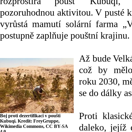
rozprostírá poušť Kubuqi,
pozoruhodnou aktivitou. V pusté k
vyrůstá mamutí solární farma „V
postupně zaplňuje pouštní krajinu.
Až bude Velká
což by měl
roku 2030, mě
se do dálky as
Proti klasick
Boj proti dezertifikaci v poušti
Kubuqi. Kredit: FreyGruppe,
daleko, jejíž
Wikimedia Commons, CC BY-SA
4.0.