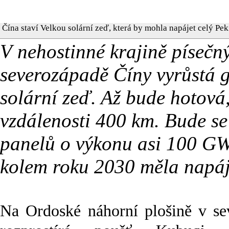
Čína staví Velkou solární zeď, která by mohla napájet celý Pe
V nehostinné krajině píseč
severozápadě Číny vyrůstá g
solární zeď. Až bude hotová,
vzdálenosti 400 km. Bude se
panelů o výkonu asi 100 GW.
kolem roku 2030 měla napáje
Na Ordoské náhorní plošině v se