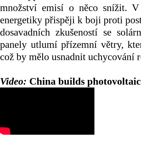
množství emisí o něco snížit. V 
energetiky přispěji k boji proti pos
dosavadních zkušeností se solárn
panely utlumí přízemní větry, kte
což by mělo usnadnit uchycování ro
Video:
China builds photovoltaic