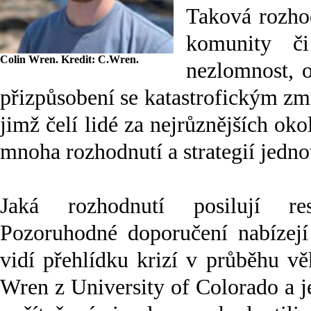
Taková rozhod
komunity či
Colin Wren. Kredit: C.Wren.
nezlomnost, o
přizpůsobení se katastrofickým změ
jimž čelí lidé za nejrůznějších oko
mnoha rozhodnutí a strategií jednot
Jaká rozhodnutí posilují res
Pozoruhodné doporučení nabízejí 
vidí přehlídku krizí v průběhu v
Wren z University of Colorado a j