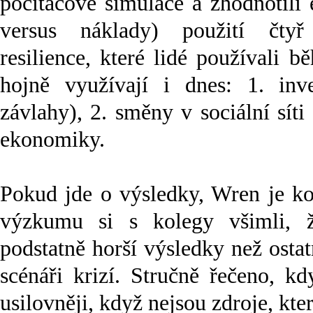
počítačové simulace a zhodnotili 
versus náklady) použití čtyř
resilience, které lidé používali b
hojně využívají i dnes: 1. inves
závlahy), 2. směny v sociální síti 
ekonomiky.
Pokud jde o výsledky, Wren je k
výzkumu si s kolegy všimli, ž
podstatně horší výsledky než ostat
scénáři krizí. Stručně řečeno, k
usilovněji, když nejsou zdroje, kte