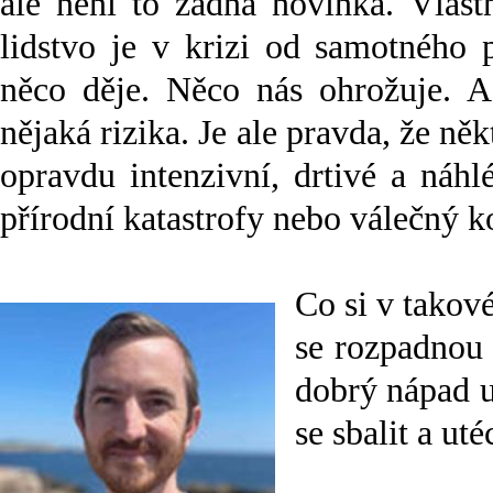
ale není to žádná novinka. Vlast
lidstvo je v krizi od samotného 
něco děje. Něco nás ohrožuje. A 
nějaká rizika. Je ale pravda, že ně
opravdu intenzivní, drtivé a náhl
přírodní katastrofy nebo válečný ko
Co si v takov
se rozpadnou 
dobrý nápad u
se sbalit a u