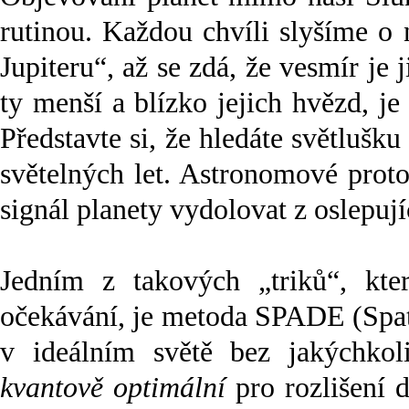
rutinou. Každou chvíli slyšíme o
Jupiteru“, až se zdá, že vesmír je j
ty menší a blízko jejich hvězd, j
Představte si, že hledáte světlušk
světelných let. Astronomové proto
signál planety vydolovat z oslepují
Jedním z takových „triků“, kte
očekávání, je metoda SPADE (Spati
v ideálním světě bez jakýchko
kvantově optimální
pro rozlišení d