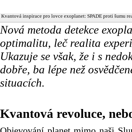
Kvantová inspirace pro lovce exoplanet: SPADE proti šumu rea
Nová metoda detekce exopl
optimalitu, leč realita expe
Ukazuje se však, že i s nedo
dobře, ba lépe než osvědčené
situacích.
Kvantová revoluce, nebo
Objevování planet mimo naši Slun