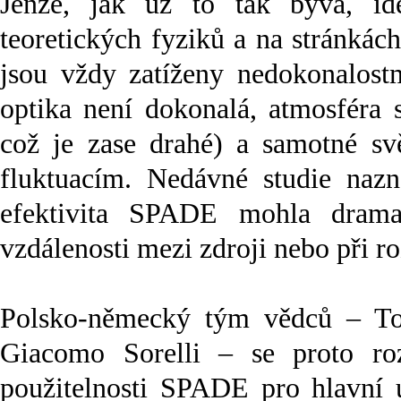
Jenže, jak už to tak bývá, ide
teoretických fyziků a na stránkác
jsou vždy zatíženy nedokonalost
optika není dokonalá, atmosféra 
což je zase drahé) a samotné sv
fluktuacím. Nedávné studie nazn
efektivita SPADE mohla dramat
vzdálenosti mezi zdroji nebo při r
Polsko-německý tým vědců – To
Giacomo Sorelli – se proto ro
použitelnosti SPADE pro hlavní ú