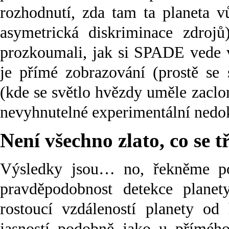
rozhodnutí, zda tam ta planeta v
asymetrická diskriminace zdrojů
prozkoumali, jak si SPADE vede v
je přímé zobrazování (prostě se 
(kde se světlo hvězdy uměle zaclo
nevyhnutelné experimentální nedok
Není všechno zlato, co se t
Výsledky jsou… no, řekněme po
pravděpodobnost detekce plan
rostoucí vzdáleností planety od
jasností podobně jako u příméh