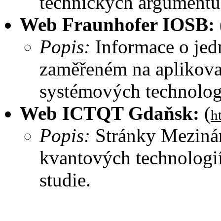
technických argumentů
Web Fraunhofer IOSB:
Popis:
Informace o jed
zaměřeném na aplikova
systémových technolog
Web ICTQT Gdaňsk:
(
h
Popis:
Stránky Mezináro
kvantových technologií
studie.