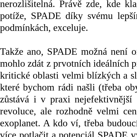
nerozlišitelná. Právě zde, kde k
potíže, SPADE díky svému lepší
podmínkách, exceluje.
Takže ano, SPADE možná není ono
mohlo zdát z prvotních ideálních p
kritické oblasti velmi blízkých a s
které bychom rádi našli (třeba ob
zůstává i v praxi nejefektivnějš
revoluce, ale rozhodně velmi cen
exoplanet. A kdo ví, třeba budou
více potlačit a potenciál SPADE v