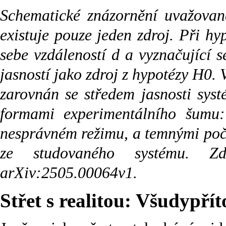
Schematické znázornění uvažovan
existuje pouze jeden zdroj. Při hy
sebe vzdáleností d a vyznačující se
jasností jako zdroj z hypotézy H0.
zarovnán se středem jasnosti sys
formami experimentálního šumu: 
nesprávném režimu, a temnými počty
ze studovaného systému. Z
arXiv:2505.00064v1.
Střet s realitou: Všudypř