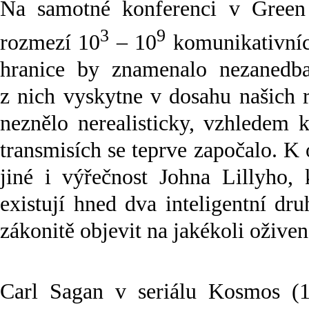
Na samotné konferenci v Green
3
9
rozmezí 10
– 10
komunikativních
hranice by znamenalo nezanedba
z nich vyskytne v dosahu našich 
neznělo nerealisticky, vzhledem
transmisích se teprve započalo. 
jiné i výřečnost Johna Lillyho,
existují hned dva inteligentní dru
zákonitě objevit na jakékoli oživen
Carl Sagan v seriálu Kosmos (