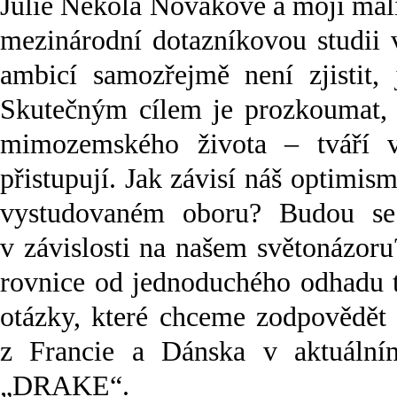
Julie Nekola Novákové a mojí malič
mezinárodní dotazníkovou studii 
ambicí samozřejmě není zjisti
Skutečným cílem je prozkoumat, 
mimozemského života – tváří v
přistupují. Jak závisí náš optimi
vystudovaném oboru? Budou se 
v závislosti na našem světonázor
rovnice od jednoduchého odhadu ta
otázky, které chceme zodpovědět 
z Francie a Dánska v aktuáln
„DRAKE“.