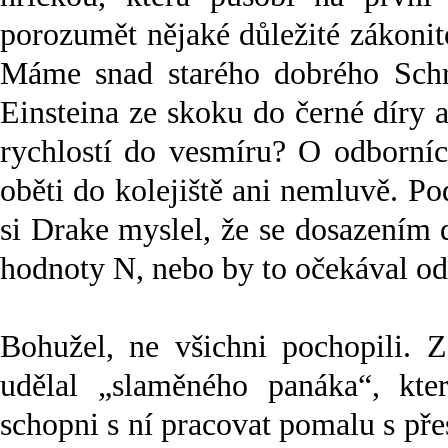
porozumět nějaké důležité zákonit
Máme snad starého dobrého Schrö
Einsteina ze skoku do černé díry a
rychlostí do vesmíru? O odbornící
oběti do kolejiště ani nemluvě. P
si Drake myslel, že se dosazením 
hodnoty N, nebo by to očekával od
Bohužel, ne všichni pochopili. 
udělal „slaměného panáka“, kter
schopni s ní pracovat pomalu s pře