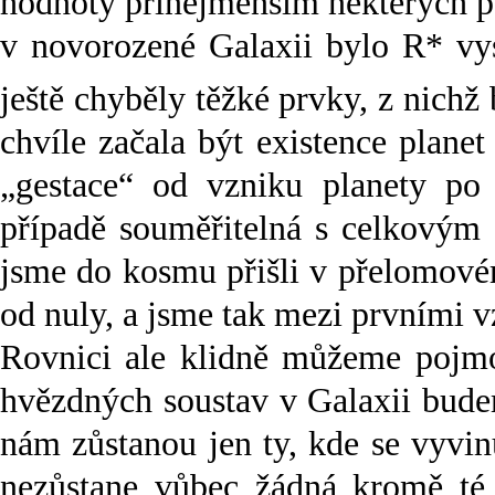
hodnoty přinejmenším některých p
v novorozené Galaxii bylo R* vy
ještě chyběly těžké prvky, z nichž
chvíle začala být existence plane
„gestace“ od vzniku planety po 
případě souměřitelná s celkovým 
jsme do kosmu přišli v přelomové
od nuly, a jsme tak mezi prvními v
Rovnici ale klidně můžeme pojmou
hvězdných soustav v Galaxii bude
nám zůstanou jen ty, kde se vyvi
nezůstane vůbec žádná kromě té 