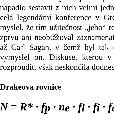
napadlo sestavit z nich velmi jed
celá legendární konference v Gr
myslel, že tím užitečnost „jeho“ ro
zprvu ani neobtěžoval zaznamenat
až Carl Sagan, v čemž byl tak do
vymyslel on. Diskuse, kterou 
rozproudit, však neskončila dodnes
Drakeova rovnice
N = R* · f
· n
· f
· f
· f
p
e
l
i