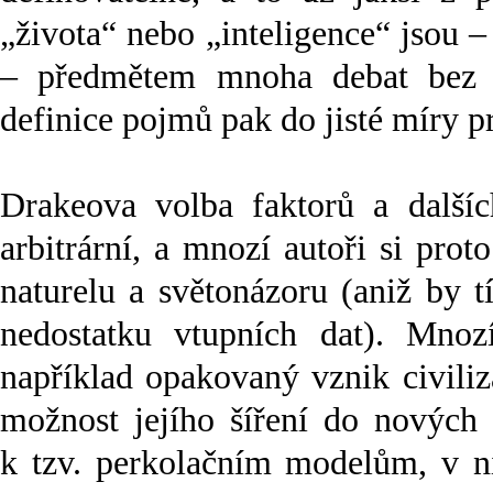
„života“ nebo „inteligence“ jsou
– předmětem mnoha debat bez j
definice pojmů pak do jisté míry 
Drakeova volba faktorů a další
arbitrární, a mnozí autoři si prot
naturelu a světonázoru (aniž by 
nedostatku vtupních dat). Mnoz
například opakovaný vznik civiliz
možnost jejího šíření do nových 
k tzv. perkolačním modelům, v ni