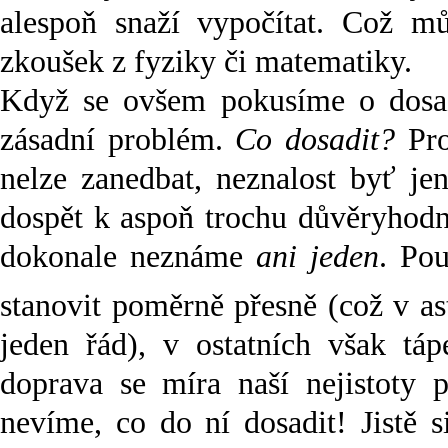
alespoň snaží vypočítat. Což mů
zkoušek z fyziky či matematiky.
Když se ovšem pokusíme o dosaz
zásadní problém.
Co dosadit?
Pro
nelze zanedbat, neznalost byť je
dospět k aspoň trochu důvěryhodn
dokonale neznáme
ani jeden
. Po
stanovit poměrně přesně (což v a
jeden řád), v ostatních však t
doprava se míra naší nejistoty 
nevíme, co do ní dosadit! Jistě 