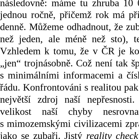
následovně: máme tu zhruba 10 
jednou ročně, přičemž rok má při
denně. Můžeme odhadnout, že zuba
než jeden, ale méně než sto), 
Vzhledem k tomu, že v ČR je kol
„jen“ trojnásobně. Což není tak š
s minimálními informacemi a čísl
řádu. Konfrontováni s realitou pa
největší zdroj naší nepřesnosti
velikost naší chyby nesrovn
s mimozemskými civilizacemi zpra
jako se zubaři. Jistý
reality check