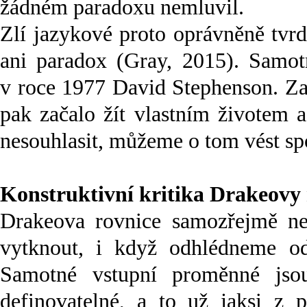
žádném paradoxu nemluvil.
Zlí jazykové proto oprávněně tvr
ani paradox (Gray, 2015). Samot
v roce 1977 David Stephenson. Zav
pak začalo žít vlastním životem 
nesouhlasit, můžeme o tom vést spo
Konstruktivní kritika Drakeovy r
Drakeova rovnice samozřejmě ne
vytknout, i když odhlédneme od 
Samotné vstupní proměnné jso
definovatelné, a to už jaksi z p