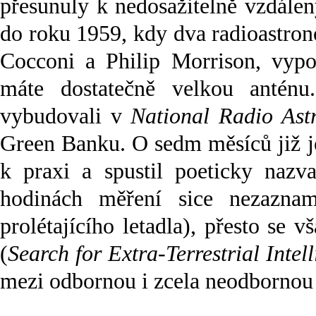
přesunuly k nedosažitelně vzdále
do roku 1959, kdy dva radioastro
Cocconi a Philip Morrison, vypoč
máte dostatečně velkou anténu
vybudovali v
National Radio Ast
Green Banku. O sedm měsíců již je
k praxi a spustil poeticky nazv
hodinách měření sice nezazna
prolétajícího letadla), přesto se
(
Search for Extra-Terrestrial Intel
mezi odbornou i zcela neodbornou 