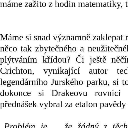
máme zažito z hodin matematiky, t
Máme si snad významně zaklepat na
něco tak zbytečného a neužitečn
plýtváním křídou? Či ještě něč
Crichton, vynikající autor tec
legendárního Jurského parku, si t
dokonce si Drakeovu rovnici
přednášek vybral za etalon pavědy
„
Problém je ... že žádný z těch