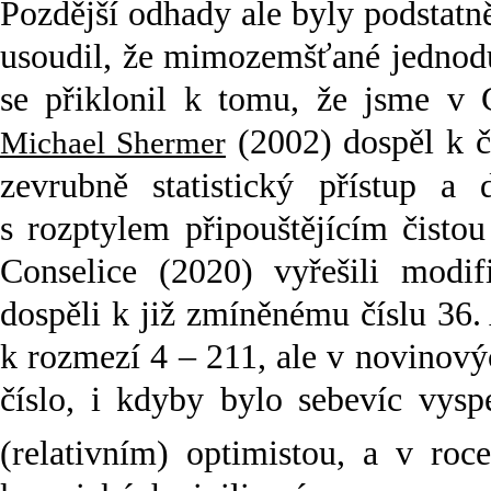
Pozdější odhady ale byly podstatn
usoudil, že mimozemšťané jednodu
se přiklonil k tomu, že jsme v G
(2002) dospěl k č
Michael Shermer
zevrubně statistický přístup 
s rozptylem připouštějícím čistou 
Conselice (2020) vyřešili modi
dospěli k již zmíněnému číslu 36.
k rozmezí 4 – 211, ale v novinovýc
číslo, i kdyby bylo sebevíc vys
(relativním) optimistou, a v ro