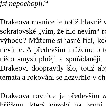
jsi nepochopil!
“
Drakeova rovnice je totiž hlavně
sokratovské „vím, že nic nevím“ 
výhodu? Můžeme si jasně říci, kd
nevíme. A především můžeme o těc
něco smysluplněji a spořádaněji
Drakeovi doopravdy šlo, totiž ab
témata a rokování se nezvrhlo v ch
Drakeova rovnice je především
hříčkou, která působí na prvn