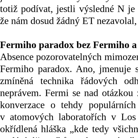
totiž podívat, jestli výsledné N j
že nám dosud žádný ET nezavolal, 
Fermiho paradox bez Fermiho a
Absence pozorovatelných mimozemš
Fermiho paradox. Ano, jmenuje 
zmíněná technika řádových od
neprávem. Fermi se nad otázkou 
konverzace o tehdy populárních 
v atomových laboratořích v Los
okřídlená hláška „kde tedy všich