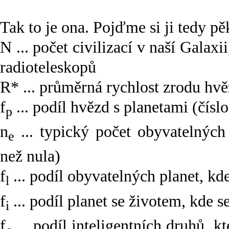
Tak to je ona. Pojďme si ji tedy pě
N ... počet civilizací v naší Gala
radioteleskopů
R* ... průměrná rychlost zrodu hvě
f
... podíl hvězd s planetami (čísl
p
n
... typický počet obyvatelných 
e
než nula)
f
... podíl obyvatelných planet, kde
l
f
... podíl planet se životem, kde s
i
f
... podíl inteligentních druhů, 