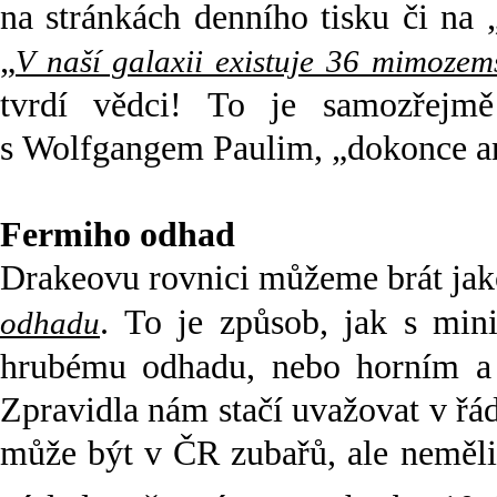
na stránkách denního tisku či na „
„
V naší galaxii existuje 36 mimozems
tvrdí vědci! To je samozřejmě
s Wolfgangem Paulim, „dokonce an
Fermiho odhad
Drakeovu rovnici můžeme brát jako
. To je způsob, jak s mi
odhadu
hrubému odhadu, nebo horním a 
Zpravidla nám stačí uvažovat v řá
může být v ČR zubařů, ale neměl