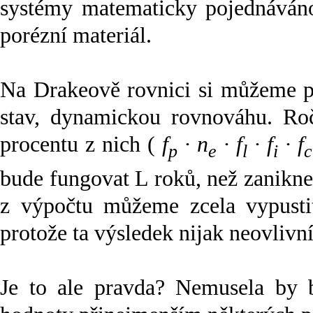
systémy matematicky pojednáváno
porézní materiál.
Na Drakeově rovnici si můžeme po
stav, dynamickou rovnováhu. Ro
procentu z nich (
f
· n
· f
· f
· f
p
e
l
i
c
bude fungovat L roků, než zanikne.
z výpočtu můžeme zcela vypustit
protože ta výsledek nijak neovlivní
Je to ale pravda? Nemusela by b