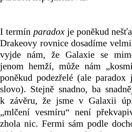
I termín
paradox
je poněkud nešťas
Drakeovy rovnice dosadíme velmi o
vyjde nám, že Galaxie se mim
jenom hemží, může nám „kosmic
poněkud podezřelé (ale paradox j
slovo). Stejně snadno, ba snadně
k závěru, že jsme v Galaxii úp
„mlčení vesmíru“ není překvapi
zhola nic. Fermi sám podle doch