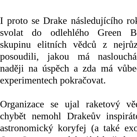
I proto se Drake následujícího ro
svolat do odlehlého Green Ba
skupinu elitních vědců z nejrů
posoudili, jakou má naslouch
naději na úspěch a zda má vůbe
experimentech pokračovat.
Organizace se ujal raketový vě
chybět nemohl Drakeův inspirát
astronomický koryfej (a také exo