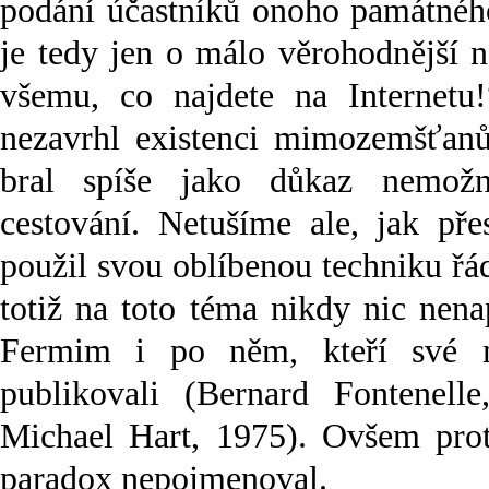
podání účastníků onoho památného
je tedy jen o málo věrohodnější 
všemu, co najdete na Internetu
nezavrhl existenci mimozemšťanů
bral spíše jako důkaz nemožno
cestování. Netušíme ale, jak pře
použil svou oblíbenou techniku ř
totiž na toto téma nikdy nic nena
Fermim i po něm, kteří své m
publikovali (Bernard Fontenell
Michael Hart, 1975). Ovšem prot
paradox nepojmenoval.