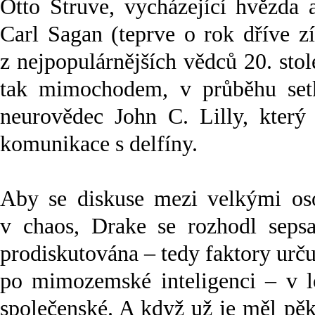
Otto Struve, vycházející hvězda 
Carl Sagan (teprve o rok dříve zí
z nejpopulárnějších vědců 20. stol
tak mimochodem, v průběhu setk
neurovědec John C. Lilly, který 
komunikace s delfíny.
Aby se diskuse mezi velkými oso
v chaos, Drake se rozhodl sepsa
prodiskutována – tedy faktory urč
po mimozemské inteligenci – v l
společenské. A když už je měl pě