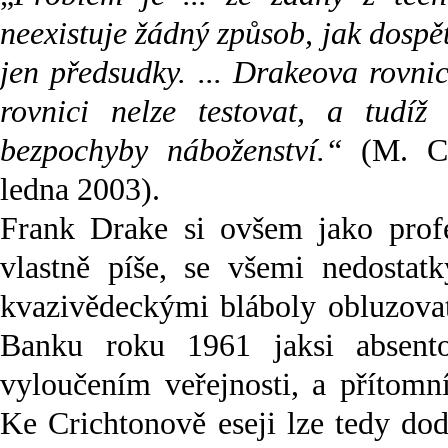
neexistuje žádný způsob, jak dosp
jen předsudky. ... Drakeova rovni
rovnici nelze testovat, a tudí
bezpochyby náboženství.“
(M. Cr
ledna 2003).
Frank Drake si ovšem jako profe
vlastně píše, se všemi nedostatk
kvazivědeckými bláboly obluzovat
Banku roku 1961 jaksi absent
vyloučením veřejnosti, a přítomn
Ke Crichtonově eseji lze tedy dod