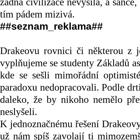
žádná civilizace nevysílá, a šance,
tím pádem mizivá.
##seznam_reklama##
Drakeovu rovnici či některou z je
vyplňujeme se studenty Základů as
kde se sešli mimořádní optimis
paradoxu nedopracovali. Podle drti
daleko, že by nikoho nemělo přek
neslyšeli.
K jednoznačnému řešení Drakeovy 
už nám spíš zavolají ti mimozem