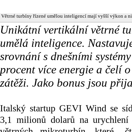
Větrné turbíny řízené umělou inteligencí mají vyšší výkon a n
Unikátní vertikální větrné t
umělá inteligence. Nastavuje
srovnání s dnešními systémy
procent více energie a čelí
zátěži. Jako bonus jsou přij
Italský startup GEVI Wind se sí
3,1 milionů dolarů na urychlení 
větrných mikroturbín, které „č