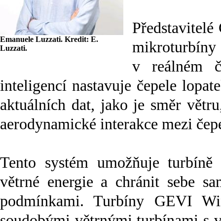
Představitelé
Emanuele Luzzati. Kredit: E.
mikroturbíny
Luzzati.
v reálném č
inteligencí nastavuje čepele lopa
aktuálních dat, jako je směr větru
aerodynamické interakce mezi čep
Tento systém umožňuje turbíně 
větrné energie a chránit sebe s
podmínkami. Turbíny GEVI Win
soudobými větrnými turbínami s ve