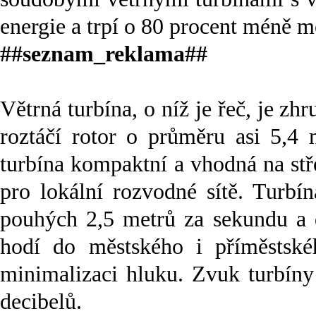
energie a trpí o 80 procent méně m
##seznam_reklama##
Větrná turbína, o níž je řeč, je z
roztáčí rotor o průměru asi 5,4 
turbína kompaktní a vhodná na st
pro lokální rozvodné sítě. Turbí
pouhých 2,5 metrů za sekundu a
hodí do městského i příměstské
minimalizaci hluku. Zvuk turbíny
decibelů.