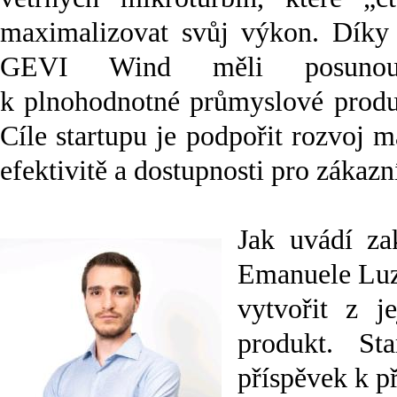
maximalizovat svůj výkon. Díky t
GEVI Wind měli posunou
k plnohodnotné průmyslové produ
Cíle startupu je podpořit rozvoj 
efektivitě a dostupnosti pro zákazn
Jak uvádí za
Emanuele Luzz
vytvořit z j
produkt. S
příspěvek k p