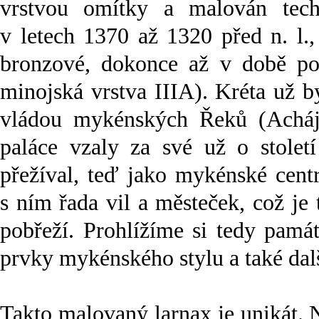
vrstvou omítky a malován tech
v letech 1370 až 1320 před n. l.
bronzové, dokonce až v době po
minojská vrstva IIIA). Kréta už b
vládou mykénských Řeků (Acháj
paláce vzaly za své už o století
přežíval, teď jako mykénské cent
s ním řada vil a městeček, což je
pobřeží. Prohlížíme si tedy pamá
prvky mykénského stylu a také dal
Takto malovaný larnax je unikát. N