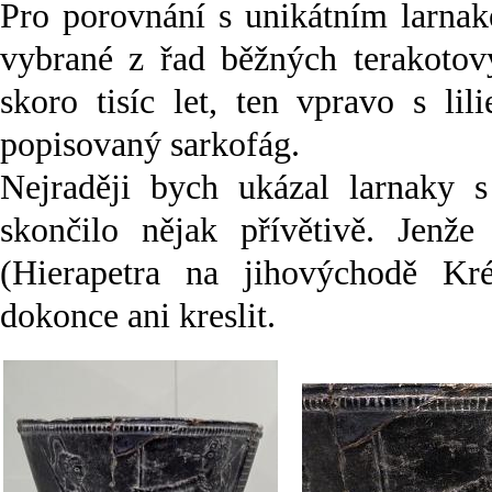
Pro porovnání s unikátním larna
vybrané z řad běžných terakotov
skoro tisíc let, ten vpravo s l
popisovaný sarkofág.
Nejraději bych ukázal larnaky s
skončilo nějak přívětivě. Jenž
(Hierapetra na jihovýchodě Kré
dokonce ani kreslit.