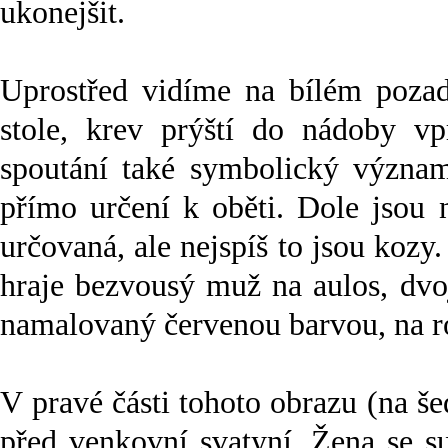
ukonejšit.
Uprostřed vidíme na bílém pozad
stole, krev prýští do nádoby v
spoutání také symbolický význam
přímo určení k oběti. Dole jsou 
určovaná, ale nejspíš to jsou kozy
hraje bezvousý muž na aulos, dvo
namalovaný červenou barvou, na ro
V pravé části tohoto obrazu (na 
před venkovní svatyní. Žena se s