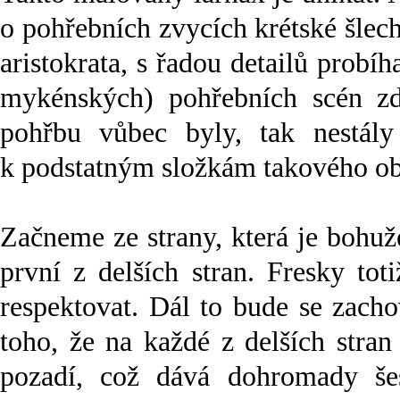
o pohřebních zvycích krétské šle
aristokrata, s řadou detailů probíh
mykénských) pohřebních scén zd
pohřbu vůbec byly, tak nestály
k podstatným složkám takového ob
Začneme ze strany, která je bohu
první z delších stran. Fresky tot
respektovat. Dál to bude se zacho
toho, že na každé z delších stran
pozadí, což dává dohromady šes