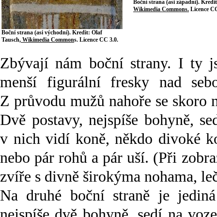
Boční strana (asi západní). Kredi
Wikimedia Commons.
Licence CC
Boční strana (asi východní). Kredit: Olaf
Tausch,
Wikimedia Common
s. Licence CC 3.0.
Zbývají nám boční strany. I ty 
menší figurální fresky nad sebo
Z průvodu mužů nahoře se skoro nic
Dvě postavy, nejspíše bohyně, se
v nich vidí koně, někdo divoké ko
nebo pár rohů a pár uší. (Při zobr
zvíře s divně širokýma nohama, leč
Na druhé boční straně je jediná
nejspíše dvě bohyně, sedí na voz