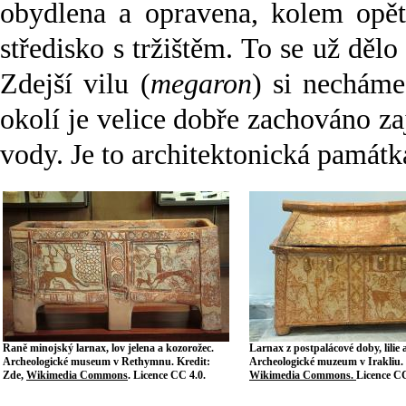
obydlena a opravena, kolem opět
středisko s tržištěm. To se už dě
Zdejší vilu (
megaron
) si necháme
okolí je velice dobře zachováno z
vody. Je to architektonická památk
Raně minojský larnax, lov jelena a kozorožec.
Larnax z postpalácové doby, lilie 
Archeologické museum v Rethymnu. Kredit:
Archeologické muzeum v Irakliu. 
Zde,
Wikimedia Commons
. Licence CC 4.0.
Wikimedia Commons.
Licence CC