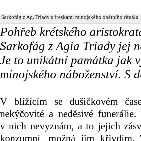
Sarkofág z Ag. Triady s freskami minojského obětního rituálu
Pohřeb krétského aristokrat
Sarkofág z Agia Triady jej ne
Je to unikátní památka jak 
minojského náboženství. S d
V blížícím se dušičkovém čase
nekýčovité a neděsivé funerálie.
v nich nevyznám, a to jejich zás
konzumní, možná jim křivdím. 