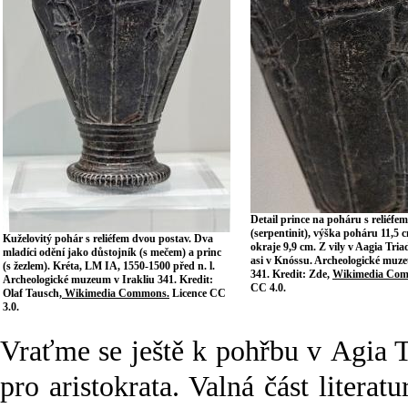
Detail prince na poháru s reliéfe
(serpentinit), výška poháru 11,5
Kuželovitý pohár s reliéfem dvou postav. Dva
okraje 9,9 cm. Z vily v Aagia Tria
mladíci odění jako důstojník (s mečem) a princ
asi v Knóssu. Archeologické muze
(s žezlem). Kréta, LM IA, 1550-1500 před n. l.
341. Kredit: Zde,
Wikimedia Co
Archeologické muzeum v Irakliu 341. Kredit:
CC 4.0.
Olaf Tausch,
Wikimedia Commons.
Licence CC
3.0.
Vraťme se ještě k pohřbu v Agia 
pro aristokrata. Valná část literat