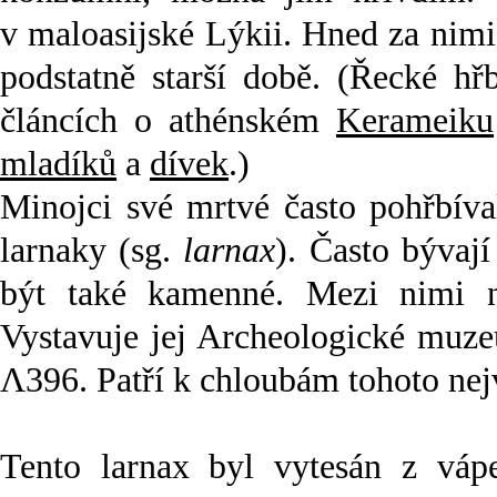
v maloasijské Lýkii. Hned za nimi
podstatně starší době. (Řecké hř
článcích o athénském
Kerameiku
mladíků
a
dívek
.)
Minojci své mrtvé často pohřbíva
larnaky (sg.
larnax
). Často bývaj
být také kamenné. Mezi nimi n
Vystavuje jej Archeologické muze
Λ396. Patří k chloubám tohoto nej
Tento larnax byl vytesán z váp