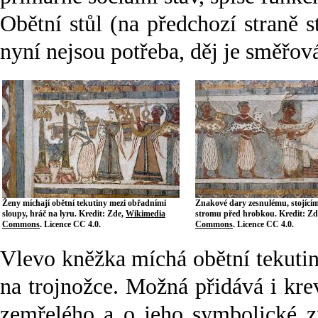
Obětní stůl (na předchozí straně st
nyní nejsou potřeba, děj je směřo
Ženy míchají obětní tekutiny mezi obřadními
Znakové dary zesnulému, stojící
sloupy, hráč na lyru. Kredit: Zde,
Wikimedia
stromu před hrobkou. Kredit: Zd
Commons
. Licence CC 4.0.
Commons
. Licence CC 4.0.
Vlevo kněžka míchá obětní tekutin
na trojnožce. Možná přidává i krev
zemřelého a o jeho symbolické z