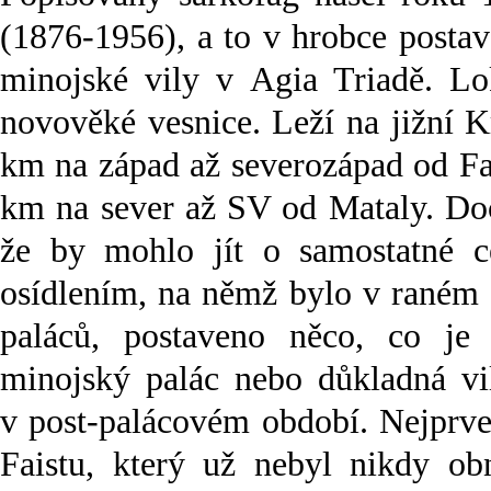
(1876-1956), a to v hrobce posta
minojské vily v Agia Triadě. Lok
novověké vesnice. Leží na jižní 
km na západ až severozápad od Fai
km na sever až SV od Mataly. Doce
že by mohlo jít o samostatné 
osídlením, na němž bylo v raném 1
paláců, postaveno něco, co je
minojský palác nebo důkladná vil
v post-palácovém období. Nejprve 
Faistu, který už nebyl nikdy ob