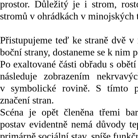
prostor. Důležitý je i strom, ros
stromů v ohrádkách v minojských 
Přistupujeme teď ke straně dvě 
boční strany, dostaneme se k nim p
Po exaltované části obřadu s obět
následuje zobrazením nekrvavýc
v symbolické rovině. S tímto p
značení stran.
Scéna je opět členěna třemi ba
postav evidentně nemá důvody tep
primárně sociální stav, spíše funkčn