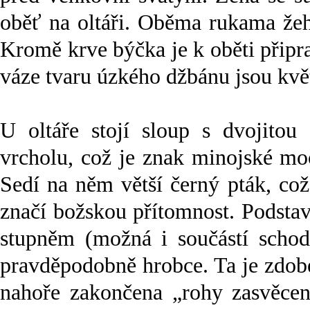
oběť na oltáři. Oběma rukama že
Kromě krve býčka je k oběti připr
váze tvaru úzkého džbánu jsou kvě
U oltáře stojí sloup s dvojitou 
vrcholu, což je znak minojské moc
Sedí na něm větší černý pták, co
značí božskou přítomnost. Podstav
stupněm (možná i součástí schodi
pravděpodobně hrobce. Ta je zdob
nahoře zakončena „rohy zasvěcení