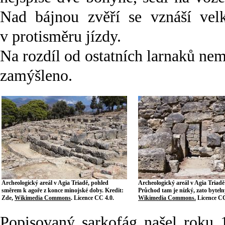
Nad bájnou zvěří se vznáší velk
v protisměru jízdy.
Na rozdíl od ostatních larnaků nem
zamýšleno.
Archeologický areál v Agia Triadě, pohled
Archeologický areál v Agia Triadě
směrem k agoře z konce minojské doby. Kredit:
Průchod tam je nízký, zato byteln
Zde,
Wikimedia Commons
. Licence CC 4.0.
Wikimedia Commons.
Licence CC
Popisovaný sarkofág našel roku 1