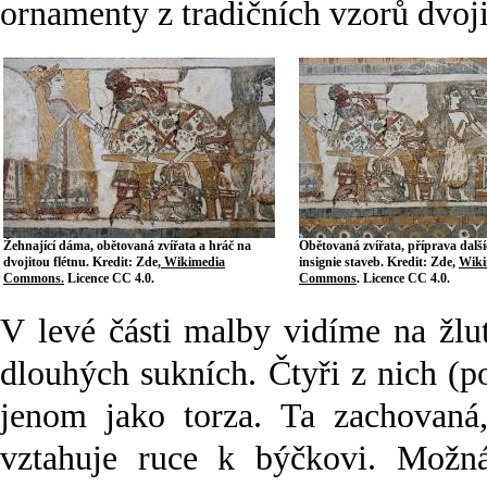
ornamenty z tradičních vzorů dvojit
Žehnající dáma, obětovaná zvířata a hráč na
Obětovaná zvířata, příprava další
dvojitou flétnu. Kredit: Zde,
Wikimedia
insignie staveb. Kredit: Zde,
Wiki
Commons.
Licence CC 4.0.
Commons
. Licence CC 4.0.
V levé části malby vidíme na žl
dlouhých sukních. Čtyři z nich (
jenom jako torza. Ta zachovaná
vztahuje ruce k býčkovi. Možn