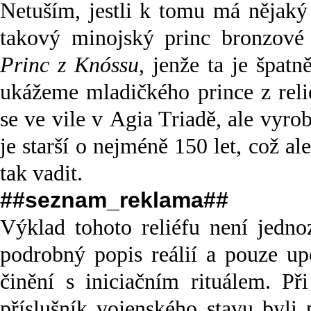
Netuším, jestli k tomu má nějaký
takový minojský princ bronzové 
Princ z Knóssu
, jenže ta je špat
ukážeme mladičkého prince z reli
se ve vile v Agia Triadě, ale vyro
je starší o nejméně 150 let, což 
tak vadit.
##seznam_reklama##
Výklad tohoto reliéfu není jedn
podrobný popis reálií a pouze u
činění s iniciačním rituálem. Př
příslušník vojenského stavu byli