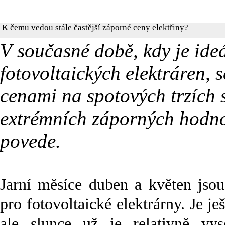
K čemu vedou stále častější záporné ceny elektřiny?
V současné době, kdy je ide
fotovoltaických elektráren, 
cenami na spotových trzích s
extrémních záporných hodnot
povede.
Jarní měsíce duben a květen jso
pro fotovoltaické elektrárny. Je j
ale slunce už je relativně v