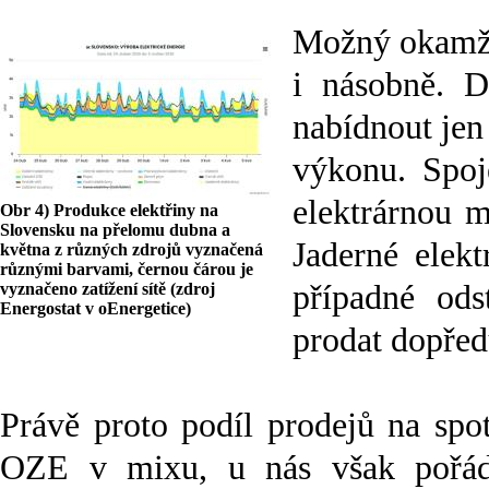
Možný okamžit
i násobně. D
nabídnout jen
výkonu. Spoj
elektrárnou mů
Obr 4) Produkce elektřiny na
Slovensku na přelomu dubna a
Jaderné elek
května z různých zdrojů vyznačená
různými barvami, černou čárou je
případné od
vyznačeno zatížení sítě (zdroj
Energostat v oEnergetice)
prodat dopřed
Právě proto podíl prodejů na spo
OZE v mixu, u nás však pořá