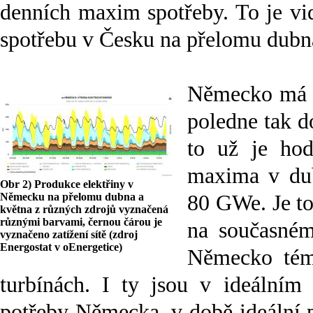
denních maxim spotřeby. To je vi
spotřebu v Česku na přelomu dubna
Německo má i
poledne tak d
to už je hod
maxima v dub
Obr 2) Produkce elektřiny v
Německu na přelomu dubna a
80 GWe. Je to
května z různých zdrojů vyznačená
různými barvami, černou čárou je
na současné
vyznačeno zatížení sítě (zdroj
Energostat v oEnergetice)
Německo tém
turbínách. I ty jsou v ideálním
potřeby Německa, v době ideální pr