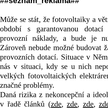
##seznam_reklama##
Může se stát, že fotovoltaiky a vě
období s garantovanou dotací
provozní náklady, a bude je nu
Zároveň nebude možné budovat žá
provozních dotací. Situace v Něm
nás v situaci, kdy se u nich nepo
velkých fotovoltaických elektráre
značné problémy.
Daná rizika z nekoncepční a ideo
v řadě článků (
zde
,
zde
,
zde
,
zd