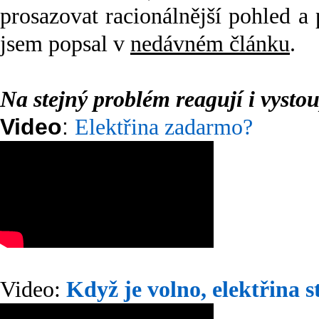
prosazovat racionálnější pohled a 
jsem popsal v
nedávném článku
.
Na stejný problém reagují i vysto
Video
:
Elektřina zadarmo?
Video:
Když je volno, elektřina s