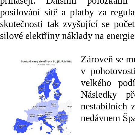
přinášejí. Dalšími položkam
posilování sítě a platby za regul
skutečnosti tak zvyšující se poč
silové elektřiny náklady na energi
Zároveň se mus
v pohotovosti
velkého podí
Následky př
nestabilních 
nedávnem Špa