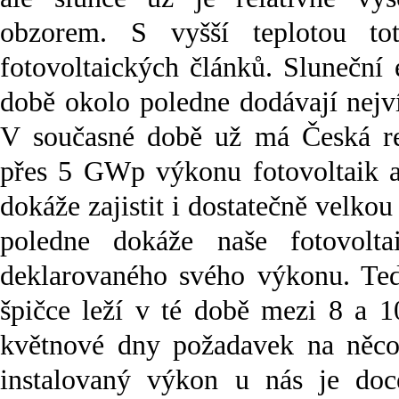
obzorem. S vyšší teplotou toti
fotovoltaických článků. Sluneční 
době okolo poledne dodávají nejví
V současné době už má Česká re
přes 5 GWp výkonu fotovoltaik a
dokáže zajistit i dostatečně velk
poledne dokáže naše fotovol
deklarovaného svého výkonu. Te
špičce leží v té době mezi 8 a
květnové dny požadavek na něco
instalovaný výkon u nás je doc