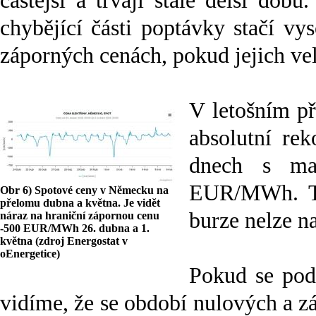
častější a trvají stále delší dob
chybějící části poptávky stačí vy
záporných cenách, pokud jejich ve
V letošním p
absolutní re
dnech s mal
EUR/MWh. To 
Obr 6) Spotové ceny v Německu na
přelomu dubna a května. Je vidět
burze nelze na
náraz na hraniční zápornou cenu
-500 EUR/MWh 26. dubna a 1.
května (zdroj Energostat v
oEnergetice)
Pokud se pod
vidíme, že se období nulových a zá