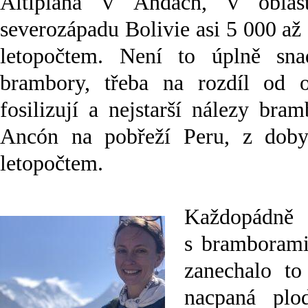
Altiplana v Andách, v oblas
severozápadu Bolivie asi 5 000 až
letopočtem. Není to úplně snad
brambory, třeba na rozdíl od o
fosilizují a nejstarší nálezy bra
Ancón na pobřeží Peru, z doby
letopočtem.
Každopádně 
s bramborami
zanechalo to
nacpaná plod