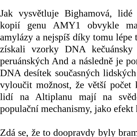
Jak vysvětluje Bighamová, lid
kopií genu AMY1 obvykle maj
amylázy a nejspíš díky tomu lépe 
získali vzorky DNA kečuánsky 
peruánských And a následně je po
DNA desítek současných lidských 
vyloučit možnost, že větší poče
lidí na Altiplanu mají na svě
populační mechanismy, jako efekt h
Zdá se, že to doopravdy byly bramb