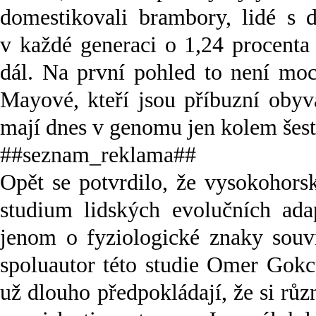
domestikovali brambory, lidé s
v každé generaci o 1,24 procenta
dál. Na první pohled to není moc,
Mayové, kteří jsou příbuzní obyva
mají dnes v genomu jen kolem šes
##seznam_reklama##
Opět se potvrdilo, že vysokohorské
studium lidských evolučních adap
jenom o fyziologické znaky souvi
spoluautor této studie Omer Gokc
už dlouho předpokládají, že si rů