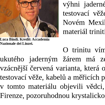
výhni jadern
testovací vě
Novém Mexik
materiál triniti
Luca Bindi. Kredit: Accademia
Nazionale dei Linzei.
O trinitu ví
ukutého jaderným žárem má ze
vzácnější červená varianta, která
testovací věže, kabelů a měřicích př
v tomto materiálu objevili vědci
Firenze, pozoruhodnou krystalicko