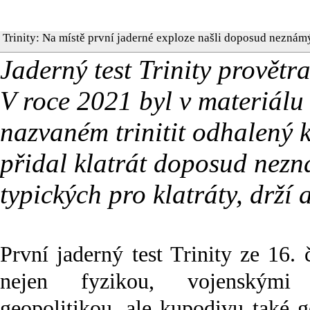
Trinity: Na místě první jaderné exploze našli doposud neznámý
Jaderný test Trinity provětr
V roce 2021 byl v materiálu 
nazvaném trinitit odhalený 
přidal klatrát doposud nezn
typických pro klatráty, drží
První jaderný test Trinity ze 16.
nejen fyzikou, vojenskými
geopolitikou, ale kupodivu také g