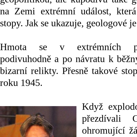
na Zemi extrémní událost, kter
stopy. Jak se ukazuje, geologové j
Hmota se v extrémních p
podivuhodně a po návratu k běž
bizarní relikty. Přesně takové sto
roku 1945.
Když explodo
přezdívali 
ohromující ž