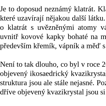
Je to doposud neznámý klatrát. Kla
které uzavírají nějakou další látku
o klatrát s uvězněnými atomy v
uvnitř kovové kapky bohaté na mě
především křemík, vápník a měď s
Není to tak dlouho, co byl v roce
objevený ikosaedrický kvazikrysta
struktura jsou ale stále nejasné. P
dříve objevený kvazikrystal jsou si