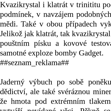
Kvazikrystal i klatrát v trinititu 
podmínek, v navzájem podobnýc
mědi. Také v obou případech vyk
Jelikož jak klatrát, tak kvazikrysta
pouštním písku a kovové testov
samotné exploze bomby Gadget.
##seznam_reklama##
Jaderný výbuch po sobě poněkud
dědictví, ale také svéráznou mine
že hmota pod extrémním tlakem 
vytváří nevídané věci. Pěkně se