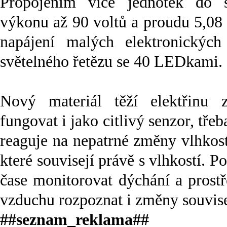
Propojením více jednotek do s
výkonu až 90 voltů a proudu 5,08
napájení malých elektronických 
světelného řetězu se 40 LEDkami.
Nový materiál těží elektřinu
fungovat i jako citlivý senzor, tř
reaguje na nepatrné změny vlhkost
které souvisejí právě s vlhkostí. P
čase monitorovat dýchání a prost
vzduchu rozpoznat i změny souvisej
##seznam_reklama##