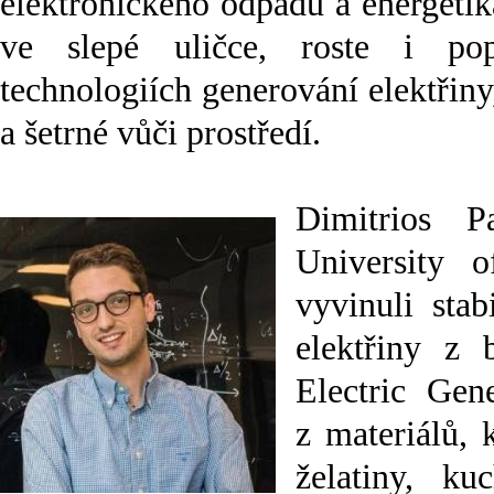
elektronického odpadu a energetik
ve slepé uličce, roste i po
technologiích generování elektřiny
a šetrné vůči prostředí.
Dimitrios 
University
vyvinuli stab
elektřiny z 
Electric Gen
z materiálů, 
želatiny, ku