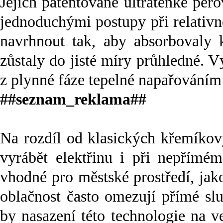
Jejich patentované ultratenké per
jednoduchými postupy při relativn
navrhnout tak, aby absorbovaly k
zůstaly do jisté míry průhledné. V
z plynné fáze tepelné napařováním
##seznam_reklama##
Na rozdíl od klasických křemíkov
vyrábět elektřinu i při nepřímé
vhodné pro městské prostředí, jak
oblačnost často omezují přímé sl
by nasazení této technologie na v