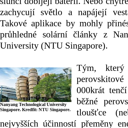
slunci dobíjejí baterii. Nebo chytr
zachycují světlo a napájejí vest
Takové aplikace by mohly přinés
průhledné solární články z Nan
University (NTU Singapore).
Tým, který 
perovskitové 
000krát tenčí
běžné perovs
Nanyang Technological University
Singapore. Kredfit: NTU Singapore.
tloušťce (n
nejvyšších účinností přeměny en