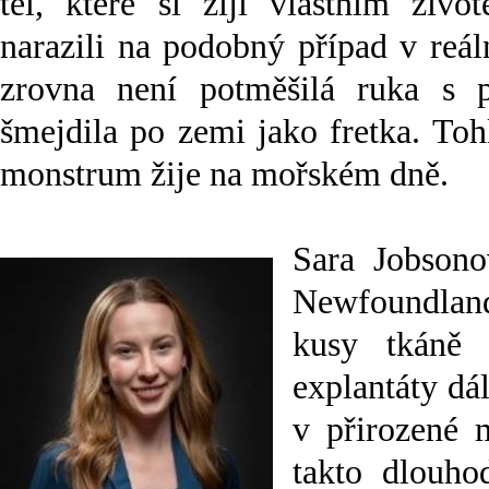
těl, které si žijí vlastním živ
narazili na podobný případ v reál
zrovna není potměšilá ruka s p
šmejdila po zemi jako fretka. Toh
monstrum žije na mořském dně.
Sara Jobsono
Newfoundland 
kusy tkáně
explantáty dá
v přirozené 
takto dlouho