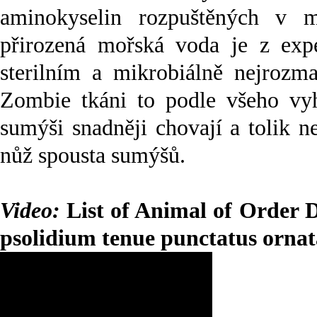
aminokyselin rozpuštěných v m
přirozená mořská voda je z expe
sterilním a mikrobiálně nejrozma
Zombie tkáni to podle všeho vyho
sumýši snadněji chovají a tolik n
nůž spousta sumýšů.
Video:
List of Animal of Order 
psolidium tenue punctatus ornat