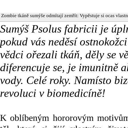
Zombie tkáně sumýše odmítají zemřít: Vypěstuje si ocas vlastn
Sumýš Psolus fabricii je úp
pokud vás neděsí ostnokožci
vědci ořezali tkáň, děly se 
diferencuje se, je imunitně 
vody. Celé roky. Namísto bi
revoluci v biomedicíně!
K oblíbeným hororovým motivům 