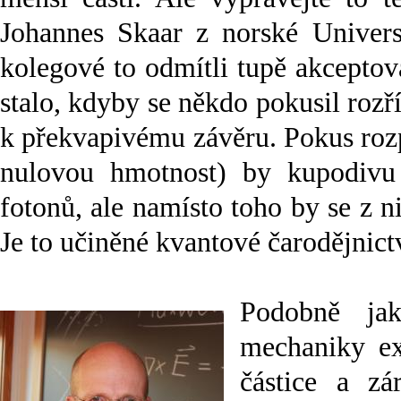
Johannes Skaar z norské Universi
kolegové to odmítli tupě akceptova
stalo, kdyby se někdo pokusil rozř
k překvapivému závěru. Pokus rozp
nulovou hmotnost) by kupodivu
fotonů, ale namísto toho by se z 
Je to učiněné kvantové čarodějnict
Podobně jak
mechaniky ex
částice a zá