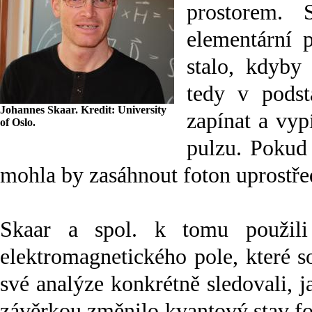
prostorem. 
elementární 
stalo, kdyby
tedy v podst
Johannes Skaar. Kredit: University
zapínat a vyp
of Oslo.
pulzu. Pokud 
mohla by zasáhnout foton uprostřed
Skaar a spol. k tomu použili 
elektromagnetického pole, které s
své analýze konkrétně sledovali, 
závěrkou změnilo kvantový stav fo