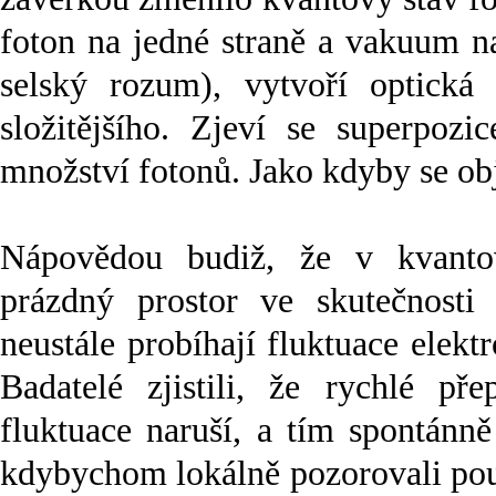
foton na jedné straně a vakuum na
selský rozum), vytvoří optick
složitějšího. Zjeví se superpozi
množství fotonů. Jako kdyby se ob
Nápovědou budiž, že v kvanto
prázdný prostor ve skutečnosti
neustále probíhají fluktuace elek
Badatelé zjistili, že rychlé pře
fluktuace naruší, a tím spontánně
kdybychom lokálně pozorovali pou