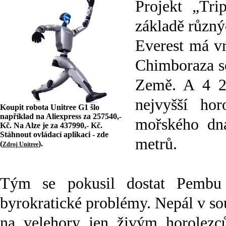
Projekt „Tri
základě různýc
Everest má vr
Chimboraza se
Země. A 4 2
nejvyšší ho
Koupit robota Unitree G1 šlo
například na Aliexpress za 257540,-
mořského dn
Kč. Na Alze je za 437990,- Kč.
Stáhnout ovládací aplikaci - zde
metrů.
(
).
Zdroj Unitree
Tým se pokusil dostat Pembu 
byrokratické problémy. Nepál v s
na velehory jen živým horolezc