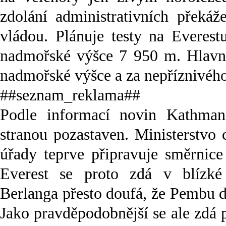
zdolání administrativních překáž
vládou. Plánuje testy na Everest
nadmořské výšce 7 950 m. Hlavní
nadmořské výšce a za nepříznivého
##seznam_reklama##
Podle informací novin Kathman
stranou pozastaven. Ministerstvo 
úřady teprve připravuje směrnic
Everest se proto zdá v blízké
Berlanga přesto doufá, že Pembu do
Jako pravděpodobnější se ale zdá 