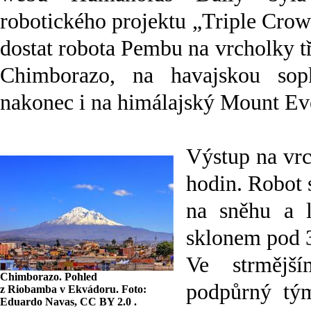
robotického projektu „Triple Crow
dostat robota Pembu na vrcholky t
Chimborazo, na havajskou so
nakonec i na himálajský Mount Eve
Výstup na vr
hodin. Robot
na sněhu a l
sklonem pod 
Ve strmější
Chimborazo. Pohled
podpůrný tým
z Riobamba v Ekvádoru. Foto:
Eduardo Navas, CC BY 2.0 .