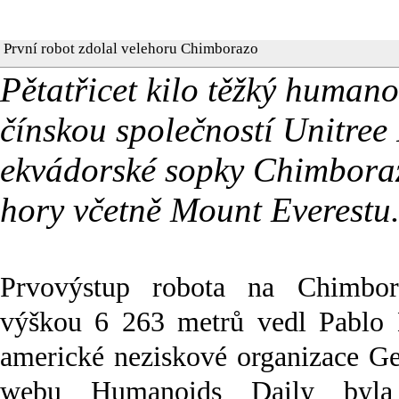
První robot zdolal velehoru Chimborazo
Pětatřicet kilo těžký human
čínskou společností Unitree
ekvádorské sopky Chimboraz
hory včetně Mount Everestu. 
Prvovýstup robota na Chimbo
výškou 6 263 metrů vedl Pablo B
americké neziskové organizace G
webu Humanoids Daily byla 