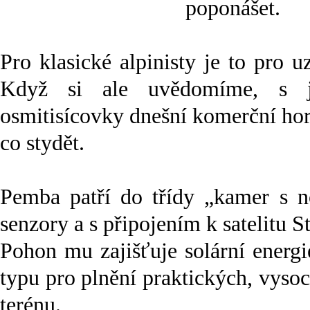
poponášet.
Pro klasické alpinisty je to pro u
Když si ale uvědomíme, s ja
osmitisícovky dnešní komerční ho
co stydět.
Pemba patří do třídy „kamer s n
senzory a s připojením k satelitu St
Pohon mu zajišťuje solární energi
typu pro plnění praktických, vys
terénu.