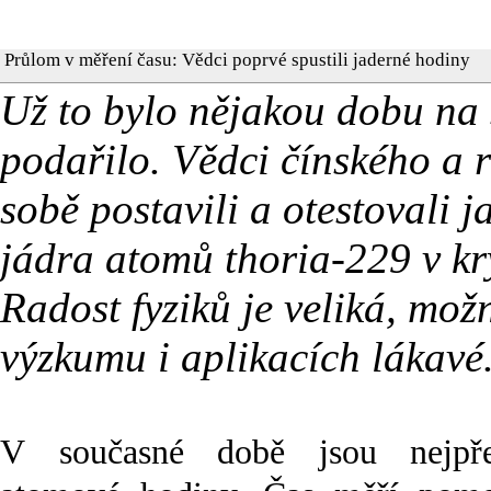
Průlom v měření času: Vědci poprvé spustili jaderné hodiny
Už to bylo nějakou dobu na 
podařilo. Vědci čínského a 
sobě postavili a otestovali j
jádra atomů thoria-229 v kr
Radost fyziků je veliká, mož
výzkumu i aplikacích lákavé
V současné době jsou nejpře