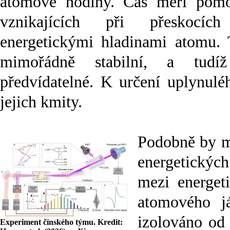
atomové hodiny. Čas měří pomoc
vznikajících při přeskocíc
energetickými hladinami atomu. 
mimořádně stabilní, a tud
předvídatelné. K určení uplynuléh
jejich kmity.
Podobně by m
energetických
mezi energet
atomového j
izolováno od
Experiment čínského týmu. Kredit: