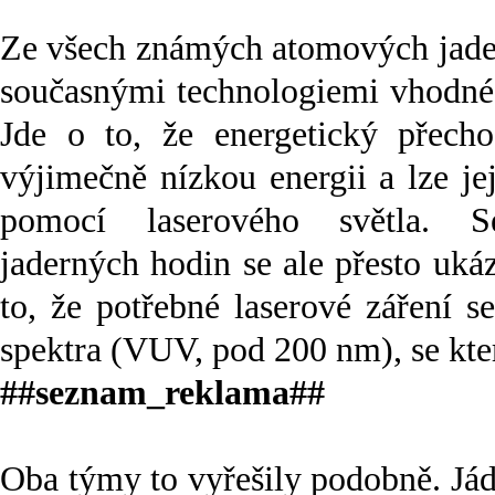
Ze všech známých atomových jader 
současnými technologiemi vhodné
Jde o to, že energetický přech
výjimečně nízkou energii a lze je
pomocí laserového světla. Se
jaderných hodin se ale přesto uk
to, že potřebné laserové záření s
spektra (VUV, pod 200 nm), se kter
##seznam_reklama##
Oba týmy to vyřešily podobně. Jádr