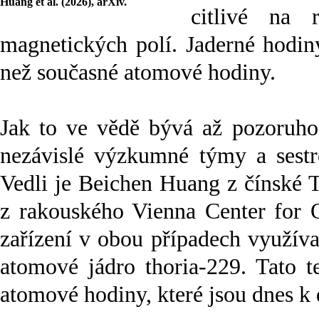
Huang et al. (2026), arXiv.
citlivé na 
magnetických polí. Jaderné hodiny
než současné atomové hodiny.
Jak to ve vědě bývá až pozoruho
nezávislé výzkumné týmy a sestro
Vedli je Beichen Huang z čínské 
z rakouského Vienna Center for 
zařízení v obou případech využív
atomové jádro thoria-229. Tato t
atomové hodiny, které jsou dnes k 