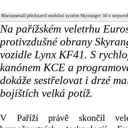
Rheinmetall představil mobilní systém Skyranger 30 v nejnově
Na pařížském veletrhu Euros
protivzdušné obrany Skyran
vozidle Lynx KF41. S rych
kanónem KCE a programovat
dokáže sestřelovat i drzé ma
bojištích velká potíž.
V Paříži právě skončil vel