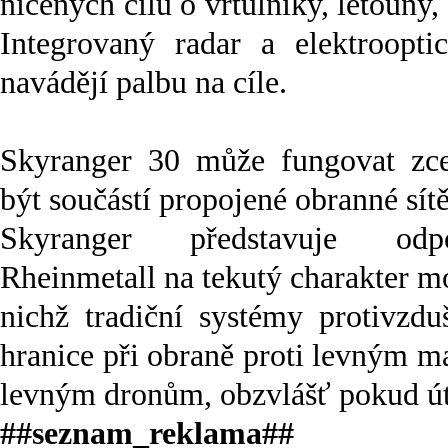
ničených cílů o vrtulníky, letouny, 
Integrovaný radar a elektrooptic
navádějí palbu na cíle.
Skyranger 30 může fungovat zc
být součástí propojené obranné sítě
Skyranger představuje odp
Rheinmetall na tekutý charakter m
nichž tradiční systémy protivzdu
hranice při obraně proti levným 
levným dronům, obzvlášť pokud út
##seznam_reklama##