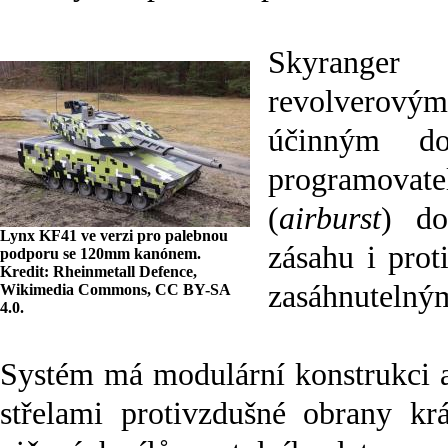
Skyranger
revolverov
účinným d
programova
(
airburst
) do
Lynx KF41 ve verzi pro palebnou
zásahu i pro
podporu se 120mm kanónem.
Kredit: Rheinmetall Defence,
zasáhnutelný
Wikimedia Commons, CC BY-SA
4.0.
Systém má modulární konstrukci 
střelami protivzdušné obrany krá