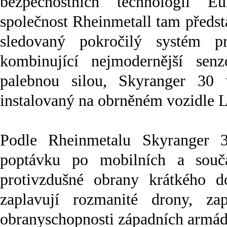
bezpečnostních technologií E
společnost Rheinmetall tam předsta
sledovaný pokročilý systém pr
kombinující nejmodernější se
palebnou silou, Skyranger 30 v
instalovaný na obrněném vozidle 
Podle Rheinmetalu Skyranger 3
poptávku po mobilních a souča
protivzdušné obrany krátkého d
zaplavují rozmanité drony, za
obranyschopnosti západních armád