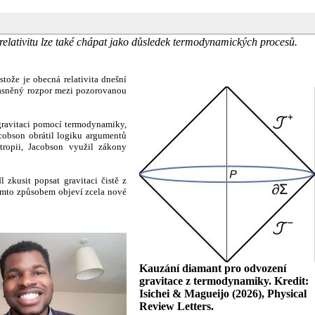
elativitu lze také chápat jako důsledek termodynamických procesů.
stože je obecná relativita dnešní
bjasněný rozpor mezi pozorovanou
 gravitaci pomocí termodynamiky,
acobson obrátil logiku argumentů
tropii, Jacobson využil zákony
zkusit popsat gravitaci čistě z
tímto způsobem objeví zcela nové
Kauzání diamant pro odvození
gravitace z termodynamiky. Kredit:
Isichei & Magueijo (2026), Physical
Review Letters.