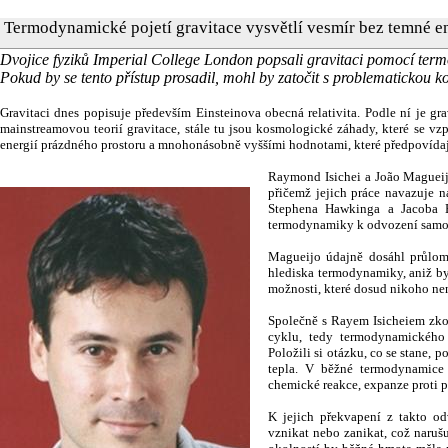
Termodynamické pojetí gravitace vysvětlí vesmír bez temné e
Dvojice fyziků Imperial College London popsali gravitaci pomocí term
Pokud by se tento přístup prosadil, mohl by zatočit s problematickou 
Gravitaci dnes popisuje především Einsteinova obecná relativita. Podle ní je gra
mainstreamovou teorií gravitace, stále tu jsou kosmologické záhady, které se 
energií prázdného prostoru a mnohonásobně vyššími hodnotami, které předpovídaj
Raymond Isichei a João Magueijo
přičemž jejich práce navazuje n
Stephena Hawkinga a Jacoba Be
termodynamiky k odvození samot
Magueijo údajně dosáhl průlomu
hlediska termodynamiky, aniž by
možnosti, které dosud nikoho ne
Společně s Rayem Isicheiem zko
cyklu, tedy termodynamického
Položili si otázku, co se stane,
tepla. V běžné termodynamice
chemické reakce, expanze proti p
K jejich překvapení z takto od
vznikat nebo zanikat, což naruš