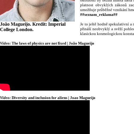
okolností by běžná hmota měla r
platnost obvyklých zákonů za
umožňuje průběžné vznikání hmot
##seznam_reklama##
João Magueijo. Kredit: Imperial
Je to ještě hodně spekulativní a 
přináší neobvyklý a svěží pohle
College London.
klasickou kosmologickou konstant
Video:
The laws of physics are not fixed | João Magueijo
Video:
Diversity and inclusion for aliens | Joao Magueijo