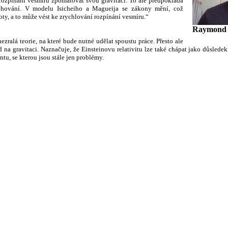
ozpínání vesmíru zpomalovat svou gravitací. To ale předpokládá
chování. V modelu Isicheiho a Magueija se zákony mění, což
y, a to může vést ke zrychlování rozpínání vesmíru.“
Raymond I
nezralá teorie, na které bude nutné udělat spoustu práce. Přesto ale
d na gravitaci. Naznačuje, že Einsteinovu relativitu lze také chápat jako důsled
u, se kterou jsou stále jen problémy.