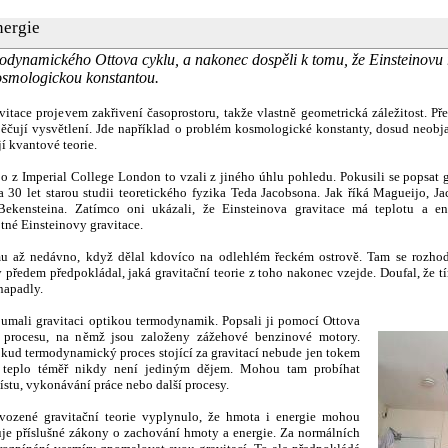
nergie
odynamického Ottova cyklu, a nakonec dospěli k tomu, že Einsteinovu r
kosmologickou konstantou.
vitace projevem zakřivení časoprostoru, takže vlastně geometrická záležitost. Pře
vzpěčují vysvětlení. Jde například o problém kosmologické konstanty, dosud neo
í kvantové teorie.
 z Imperial College London to vzali z jiného úhlu pohledu. Pokusili se popsat
a 30 let starou studii teoretického fyzika Teda Jacobsona. Jak říká Magueijo, J
kensteina. Zatímco oni ukázali, že Einsteinova gravitace má teplotu a en
né Einsteinovy gravitace.
 až nedávno, když dělal kdovíco na odlehlém řeckém ostrově. Tam se rozhodl 
 předem předpokládal, jaká gravitační teorie z toho nakonec vzejde. Doufal, že 
napadly.
umali gravitaci optikou termodynamik. Popsali ji pomocí Ottova
 procesu, na němž jsou založeny zážehové benzinové motory.
 pokud termodynamický proces stojící za gravitací nebude jen tokem
 teplo téměř nikdy není jediným dějem. Mohou tam probíhat
ístu, vykonávání práce nebo další procesy.
vozené gravitační teorie vyplynulo, že hmota i energie mohou
uje příslušné zákony o zachování hmoty a energie. Za normálních