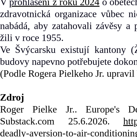
V
prohláše
ní z roku 2024
o obětec
zdravotnická organizace vůbec ni
nabádá, aby zatahovali závěsy a 
žili v roce 1955.
Ve Švýcarsku existují kantony (Ž
budovy napevno potřebujete dokon
(Podle Rogera Pielkeho Jr. upravil
Zdroj
Roger Pielke Jr.. Europe's D
Substack.com 25.6.2026.
htt
deadly-aversion-to-air-conditionin