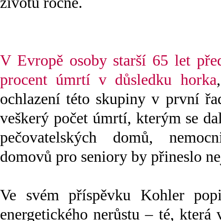
životů ročně.
V Evropě osoby starší 65 let před
procent úmrtí v důsledku horka
,
ochlazení této skupiny v první ř
veškerý počet úmrtí, kterým se da
pečovatelských domů, nemocn
domovů pro seniory by přineslo nej
Ve svém příspěvku Kohler popis
energetického nerůstu – té, která