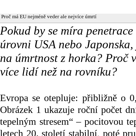
Proč má EU nejméně veder ale nejvíce úmrtí
Pokud by se míra penetrace k
úrovni USA nebo Japonska,
na úmrtnost z horka? Proč 
více lidí než na rovníku?
Evropa se otepluje: přibližně o 0,
Obrázek 1 ukazuje roční počet dn
tepelným stresem“ – pocitovou te
letech 20. století stabilní, poté p