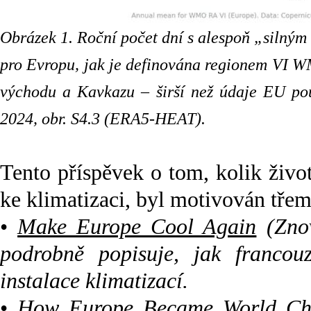
Obrázek 1. Roční počet dní s alespoň „silný
pro Evropu, jak je definována regionem VI W
východu a Kavkazu – širší než údaje EU pou
2024, obr. S4.3 (ERA5-HEAT).
Tento příspěvek o tom, kolik živ
ke klimatizaci, byl motivován třem
•
Make Europe Cool Again
(Znov
podrobně popisuje, jak francou
instalace klimatizací.
•
How Europe Became World Ch