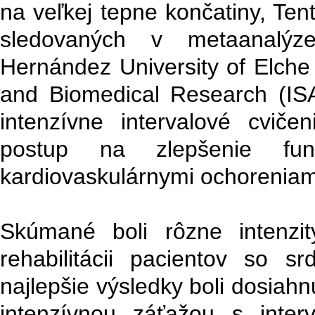
na veľkej tepne končatiny, Ten
sledovaných v metaanalý
Hernández University of Elche 
and Biomedical Research (ISAB
intenzívne intervalové cviče
postup na zlepšenie fu
kardiovaskulárnymi ochoreniam
Skúmané boli rôzne intenzit
rehabilitácii pacientov so s
najlepšie výsledky boli dosiahn
intenzívnou záťažou s inter