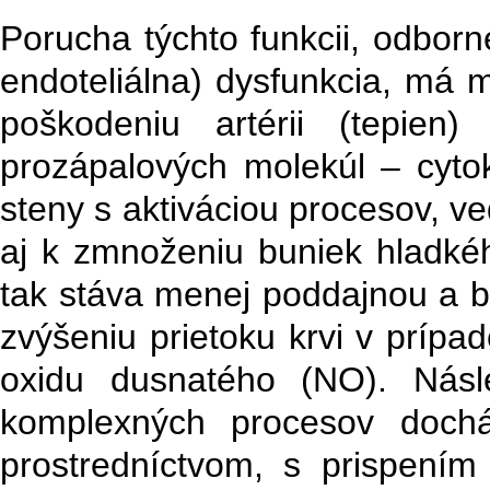
Porucha týchto funkcii, odbor
endoteliálna) dysfunkcia, má
poškodeniu artérii (tepien
prozápalových molekúl – cytok
steny s aktiváciou procesov, ved
aj k zmnoženiu buniek hladkéh
tak stáva menej poddajnou a brá
zvýšeniu prietoku krvi v prípad
oxidu dusnatého (NO). Násl
komplexných procesov doch
prostredníctvom, s prispení