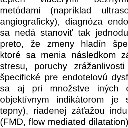
metódami (napríklad ultraso
angiograficky), diagnóza endo
sa nedá stanoviť tak jednod
preto, že zmeny hladín špec
ktoré sa menia následkom zá
stresu, poruchy zrážanlivost
špecifické pre endotelovú dys
sa aj pri množstve iných o
objektívnym indikátorom je s
tepny), riadenej záťažou in
(FMD, flow mediated dilatation)