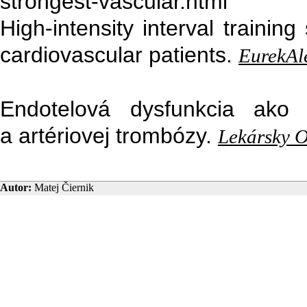
strongest-vascular.html
High-intensity interval trainin
cardiovascular patients.
EurekAl
Endotelová dysfunkcia ako
a artériovej trombózy.
Lekársky O
Autor:
Matej Čiernik