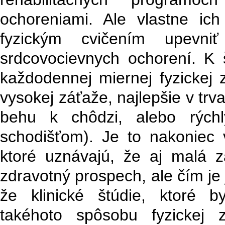
ochoreniami. Ale vlastne ic
fyzickým cvičením upevniť
srdcovocievnych ochorení. K 
každodennej miernej fyzickej zá
vysokej záťaže, najlepšie v trv
behu k chôdzi, alebo rých
schodišťom). Je to nakoniec 
ktoré uznávajú, že aj malá 
zdravotný prospech, ale čím je 
že klinické štúdie, ktoré b
takéhoto spôsobu fyzickej 