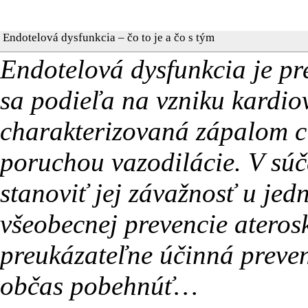
Endotelová dysfunkcia – čo to je a čo s tým
Endotelová dysfunkcia je pr
sa podieľa na vzniku kardio
charakterizovaná zápalom c
poruchou vazodilácie. V súč
stanoviť jej závažnosť u jed
všeobecnej prevencie ateros
preukázateľne účinná preven
občas pobehnúť…