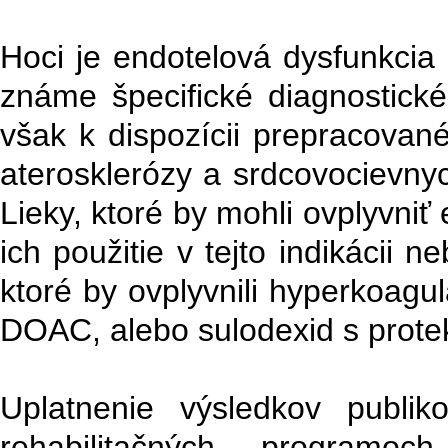
Hoci je endotelová dysfunkcia
známe špecifické diagnostické
však k dispozícii prepracova
aterosklerózy a srdcovocievnyc
Lieky, ktoré by mohli ovplyvniť
ich použitie v tejto indikácii n
ktoré by ovplyvnili hyperkoagu
DOAC, alebo sulodexid s prote
Uplatnenie výsledkov publi
rehabilitačných programoc