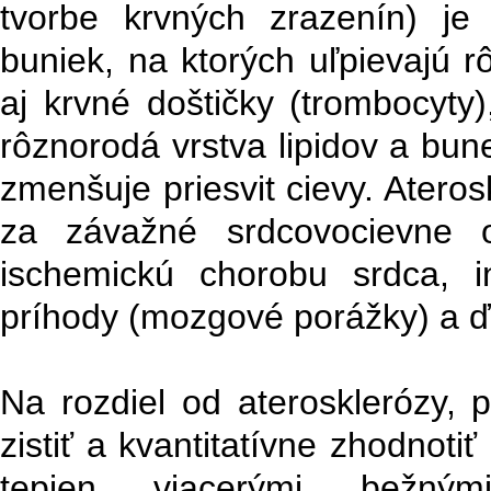
tvorbe krvných zrazenín) je
buniek, na ktorých uľpievajú r
aj krvné doštičky (trombocyty
rôznorodá vrstva lipidov a buneč
zmenšuje priesvit cievy. Ater
za závažné srdcovocievne o
ischemickú chorobu srdca, 
príhody (mozgové porážky) a ď
Na rozdiel od aterosklerózy, p
zistiť a kvantitatívne zhodnoti
tepien viacerými bežnými