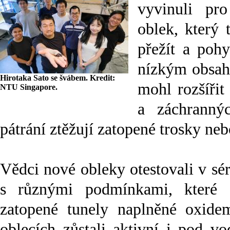
vyvinuli pr
oblek, kter
přežít a poh
nízkým obsahe
Hirotaka Sato se švábem. Kredit:
mohl rozšířit
NTU Singapore.
a záchranný
pátrání ztěžují zatopené trosky neb
Vědci nové obleky otestovali v sér
s různými podmínkami, které si
zatopené tunely naplněné oxide
oblecích zůstali aktivní i pod v