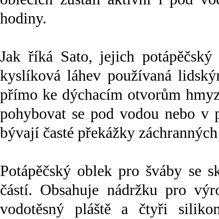
hodiny.
Jak říká Sato, jejich potápěčsk
kyslíková láhev používaná lidským
přímo ke dýchacím otvorům hmyzu
pohybovat se pod vodou nebo v p
bývají časté překážky záchranných 
Potápěčský oblek pro šváby se sk
částí. Obsahuje nádržku pro výr
vodotěsný pláště a čtyři siliko