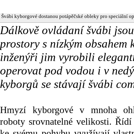
Švábi kyborgové dostanou potápěčské obleky pro speciální o
Dálkově ovládaní švábi jsou
prostory s nízkým obsahem ky
inženýři jim vyrobili elegan
operovat pod vodou i v ned
kyborgů se stávají švábi c
Hmyzí kyborgové v mnoha ohl
roboty srovnatelné velikosti. Řídí 
ke svému pohybu využívají vlastn