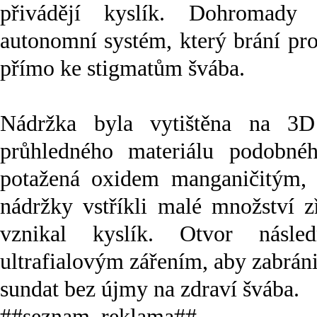
přivádějí kyslík. Dohromady
autonomní systém, který brání pr
přímo ke stigmatům švába.
Nádržka byla vytištěna na 3
průhledného materiálu podobnéh
potažená oxidem manganičitým, k
nádržky vstříkli malé množství 
vznikal kyslík. Otvor násle
ultrafialovým zářením, aby zabráni
sundat bez újmy na zdraví švába.
##seznam_reklama##