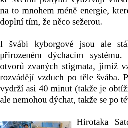
na to mnohem méně energie, ktero
doplní tím, že něco sežerou.
I švábi kyborgové jsou ale stá
přirozeném dýchacím systému. 
otvorů zvaných stigmata, jimiž v
rozvádějí vzduch po těle švába. 
vydrží asi 40 minut (takže je obt
ale nemohou dýchat, takže se po té
Hirotaka Sa